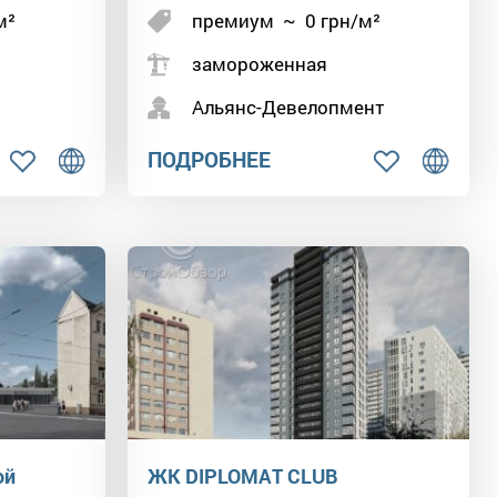
м²
премиум
~
0
грн/м²
замороженная
Альянс-Девелопмент
ПОДРОБНЕЕ
ой
ЖК DIPLOMAT CLUB