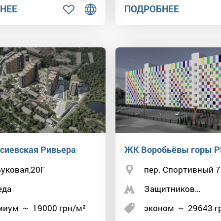
НЕЕ
ПОДРОБНЕЕ
сиевская Ривьера
ЖК Воробьёвы горы 
Буковая,20Г
пер. Спортивный 7
еда
Защитников…
миум
~
19000
грн/м²
эконом
~
29643
г