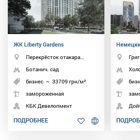
ЖК Liberty Gardens
Немецки
Перекрёсток отакара…
Григ
Ботанич. сад
Хол
бизнес
~
33709
грн/м²
биз
замороженная
зам
КБК Девелопмент
Дой
ПОДРОБНЕЕ
ПОДРОБ