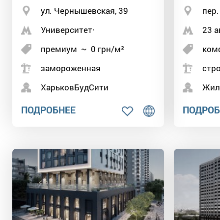
ул. Чернышевская, 39
пер.
Университет·
23 а
премиум
~
0
грн/м²
ком
замороженная
стро
ХарьковБудСити
Жил
ПОДРОБНЕЕ
ПОДРОБ