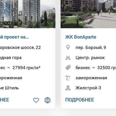
й проект на…
ЖК BonAparte
оровское шоссе, 22
пер. Борзый, 9
одная гора
Центр. рынок
нес
~
27994
грн/м²
бизнес
~
32500
гр
ороженная
замороженная
че Штиль
Жилстрой‑3
НЕЕ
ПОДРОБНЕЕ