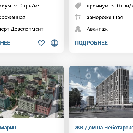
миум
~
0
грн/м²
премиум
~
0
грн/
ороженная
замороженная
перт Девелопмент
Авантаж
НЕЕ
ПОДРОБНЕЕ
марин
ЖК Дом на Чеботарск