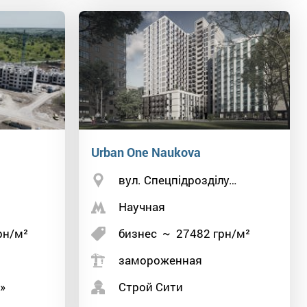
Urban One Naukova
вул. Спецпідрозділу…
Научная
рн/м²
бизнес
~
27482
грн/м²
замороженная
»
Строй Сити