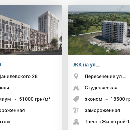
D
ЖК на ул.…
Данилевского 28
Пересечение ул.…
чная
Студенческая
миум
~
51000
грн/м²
эконом
~
18500
г
ороженная
замороженная
нтаж
Трест «Жилстрой-1