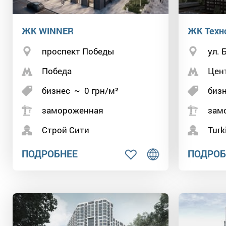
ЖК WINNER
ЖК Техн
проспект Победы
ул.
Победа
Цен
бизнес
~
0
грн/м²
биз
замороженная
зам
Строй Сити
Turk
ПОДРОБНЕЕ
ПОДРОБ