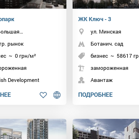
опарк
ЖК Ключ - 3
 Большая…
ул. Минская
тр. рынок
Ботанич. сад
нес
~
0
грн/м²
бизнес
~
58617
гр
ороженная
замороженная
ish Development
Авантаж
НЕЕ
ПОДРОБНЕЕ