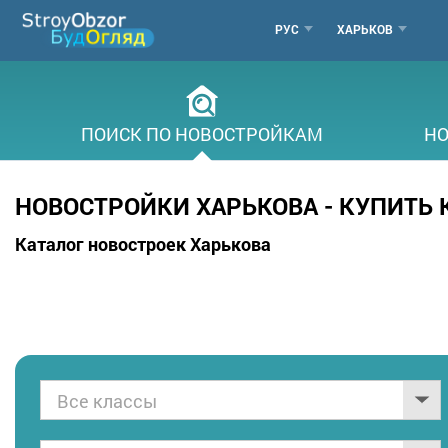
Перейти
МЕНЮ
РУС
ХАРЬКОВ
к
основному
ГОРОДОВ
содержанию
ПОИСК ПО НОВОСТРОЙКАМ
НО
НОВОСТРОЙКИ ХАРЬКОВА - КУПИТЬ
Каталог новостроек Харькова
Все классы