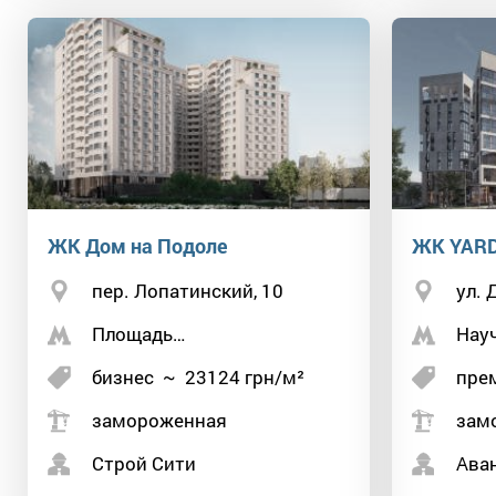
ЖК Дом на Подоле
ЖК YAR
пер. Лопатинский, 10
ул. 
Площадь…
Нау
бизнес
~
23124
грн/м²
пре
замороженная
зам
Строй Сити
Ава