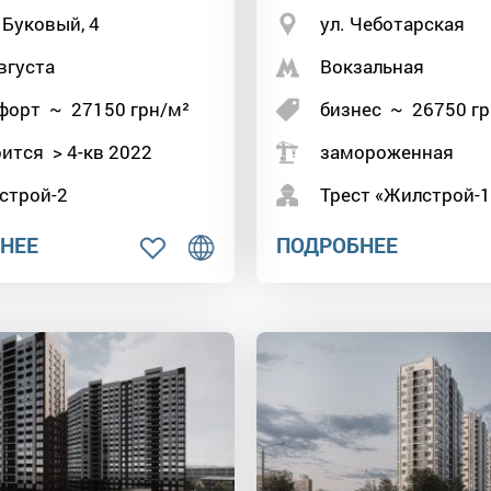
 Буковый, 4
ул. Чеботарская
вгуста
Вокзальная
форт
~
27150
грн/м²
бизнес
~
26750
гр
ится > 4-кв 2022
замороженная
строй-2
Трест «Жилстрой-1
НЕЕ
ПОДРОБНЕЕ