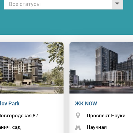
Все статусы
lov Park
ЖК NOW
Новгородская,87
Проспект Науки
нич. сад
Научная