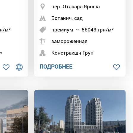
пер. Отакара Яроша
Ботанич. сад
н/м²
премиум
~
56043
грн/м²
замороженная
»
Констракшн Груп
ПОДРОБНЕЕ