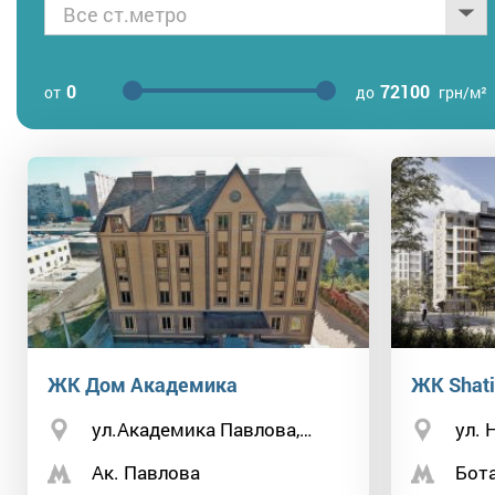
Все ст.метро
0
72100
от
до
грн/м²
ЖК Дом Академика
ЖК Shati
ул.Академика Павлова,…
ул. 
Ак. Павлова
Бота