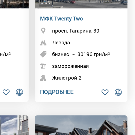
МФК Twenty Two
просп. Гагарина, 39
Левада
н/м²
бизнес
~
30196
грн/м²
замороженная
Жилстрой-2
ПОДРОБНЕЕ