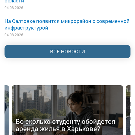
области
04.08.2026
На Салтовке появится микрорайон с современной
инфраструктурой
04.08.2026
ВСЕ НОВОСТИ
В Харькове планируют создать
велосипедную сеть
протяженностью 757 км: что
йдется
предусматривает новая
?
Концепция