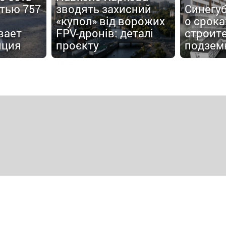
тью 757
зводять захисний
Синегу
«купол» від ворожих
о срока
вает
FPV-дронів: деталі
строит
пция
проєкту
подзем