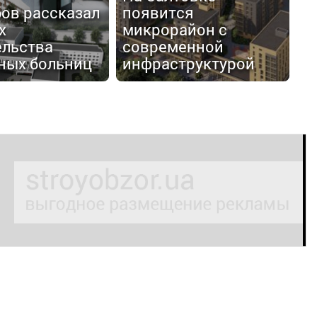
бов рассказал
появится
х
микрорайон с
ельства
современной
ных больниц
инфраструктурой