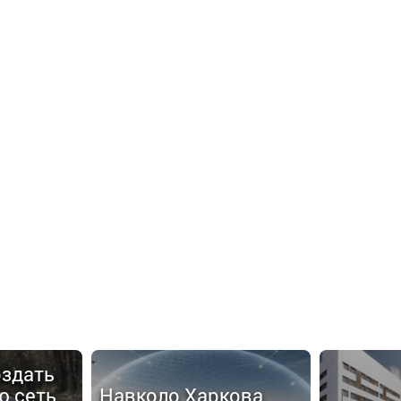
оздать
ю сеть
Навколо Харкова