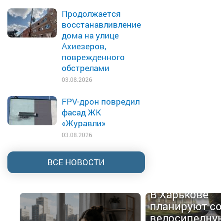
Продолжается
восстанавливление
дома на улице
Ахиезеров,
поврежденного
обстрелами
03.08.2026
FPV-дрон повредил
фасад ЖК
«Журавли»
03.08.2026
ВСЕ НОВОСТИ
В Харькове
планируют с
велосипедну