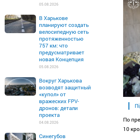
05.08.2026
В Харькове
планируют создать
велосипедную сеть
протяженностью
757 км: что
предусматривает
новая Концепция
05.08.2026
Вокруг Харькова
возводят защитный
«купол» от
вражеских FPV-
Пі
дронов: детали
проекта
По пре
04.08.2026
10 кро
Синегубов