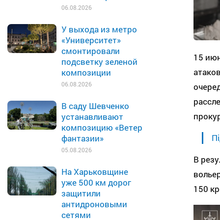
06.08.2026
У выхода из метро
«Университет»
смонтировали
15 июн
подсветку зеленой
атаков
композиции
06.08.2026
очере
рассле
В саду Шевченко
прокур
устанавливают
композицию «Ветер
Пі
фантазии»
05.08.2026
В резу
На Харьковщине
вольер
уже 500 км дорог
150 кр
защитили
антидроновыми
сетями