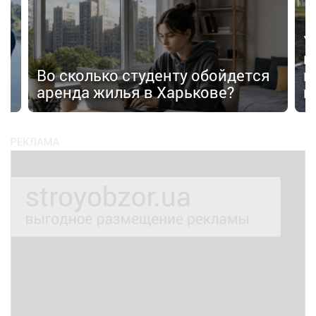
У
в
Во сколько студенту обойдется
п
аренда жилья в Харькове?
п