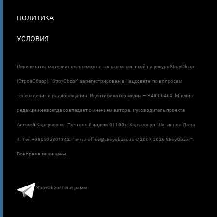
ПОЛИТИКА
УСЛОВИЯ
Перепечатка материалов возможна только со ссылкой на ресурс StroyObzor
(СтройОбзор). "StroyObzor" зарегистрирован в Нацсовете по вопросам
телевидения и радиовещания. Идентификатор медиа – R40-06464. Мнение
редакции не всегда совпадает с мнением автора. Руководитель проекта
Алексей Карпушенко. Почтовый индекс 61165 г. Харьков ул. Шатилова Дача
4. Тел.+380505801342. Почта office@stroyobzor.ua © 2007-
2026 StroyObzor™.
Все права защищены.
StroyObzor Телеграмм