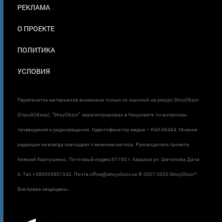
ПОДВАЛЕ
РЕКЛАМА
О ПРОЕКТЕ
ПОЛИТИКА
УСЛОВИЯ
Перепечатка материалов возможна только со ссылкой на ресурс StroyObzor
(СтройОбзор). "StroyObzor" зарегистрирован в Нацсовете по вопросам
телевидения и радиовещания. Идентификатор медиа – R40-06464. Мнение
редакции не всегда совпадает с мнением автора. Руководитель проекта
Алексей Карпушенко. Почтовый индекс 61165 г. Харьков ул. Шатилова Дача
4. Тел.+380505801342. Почта office@stroyobzor.ua © 2007-
2026 StroyObzor™.
Все права защищены.