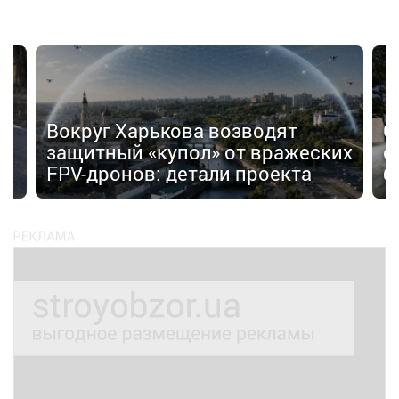
ь
Вокруг Харькова возводят
С
защитный «купол» от вражеских
с
FPV-дронов: детали проекта
б