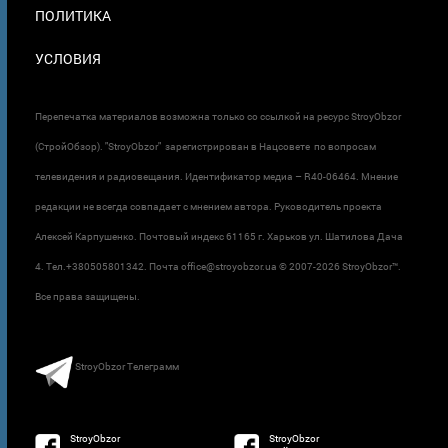
ПОЛИТИКА
УСЛОВИЯ
Перепечатка материалов возможна только со ссылкой на ресурс StroyObzor
(СтройОбзор). "StroyObzor" зарегистрирован в Нацсовете по вопросам
телевидения и радиовещания. Идентификатор медиа – R40-06464. Мнение
редакции не всегда совпадает с мнением автора. Руководитель проекта
Алексей Карпушенко. Почтовый индекс 61165 г. Харьков ул. Шатилова Дача
4. Тел.+380505801342. Почта office@stroyobzor.ua © 2007-
2026 StroyObzor™.
Все права защищены.
StroyObzor Телеграмм
StroyObzor
StroyObzor