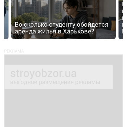
В
в
в
п
Во сколько студенту обойдется
п
аренда жилья в Харькове?
К