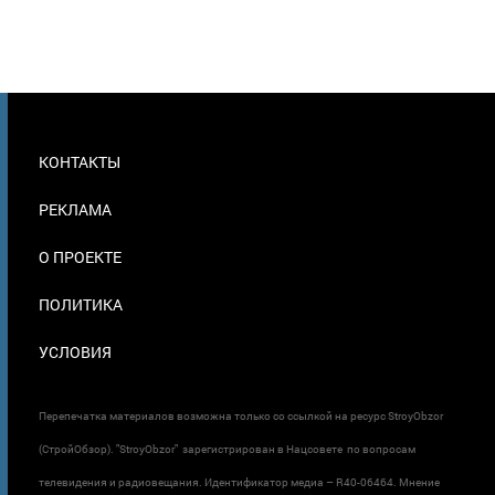
МЕНЮ
КОНТАКТЫ
В
ПОДВАЛЕ
РЕКЛАМА
О ПРОЕКТЕ
ПОЛИТИКА
УСЛОВИЯ
Перепечатка материалов возможна только со ссылкой на ресурс StroyObzor
(СтройОбзор). "StroyObzor" зарегистрирован в Нацсовете по вопросам
телевидения и радиовещания. Идентификатор медиа – R40-06464. Мнение