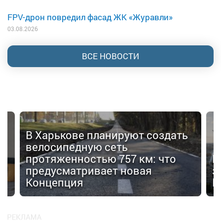
FPV-дрон повредил фасад ЖК «Журавли»
03.08.2026
ВСЕ НОВОСТИ
В Харькове планируют создать
велосипедную сеть
протяженностью 757 км: что
В
я
предусматривает новая
з
Концепция
F