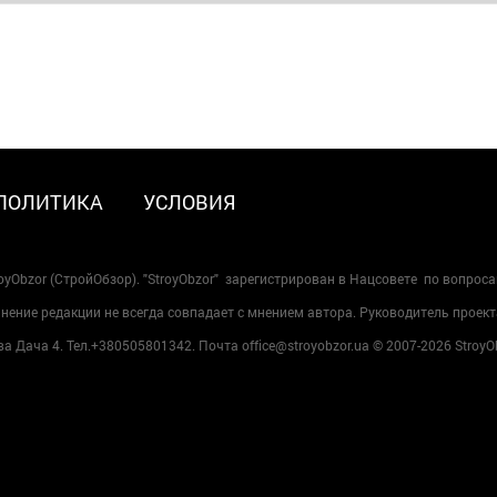
ПОЛИТИКА
УСЛОВИЯ
oyObzor (СтройОбзор). "StroyObzor" зарегистрирован в Нацсовете по вопрос
ение редакции не всегда совпадает с мнением автора. Руководитель проект
 Дача 4. Тел.+380505801342. Почта office@stroyobzor.ua © 2007-
2026 StroyO