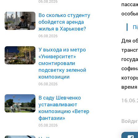
06.08.2026
пассаж
особы
Во сколько студенту
обойдется аренда
Пі
жилья в Харькове?
06.08.2026
Для о
У выхода из метро
трансп
«Университет»
госуда
смонтировали
софина
подсветку зеленой
композиции
котор
06.08.2026
время 
В саду Шевченко
16.06.
устанавливают
композицию «Ветер
фантазии»
Войдит
05.08.2026