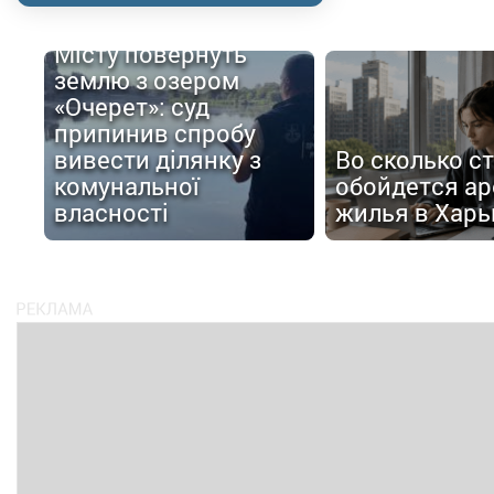
Місту повернуть
землю з озером
«Очерет»: суд
припинив спробу
вивести ділянку з
Во сколько с
комунальної
обойдется ар
власності
жилья в Харь