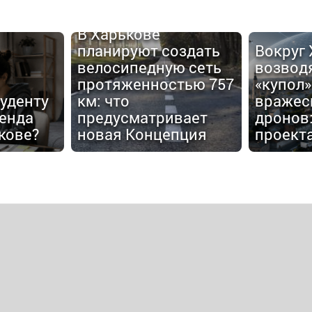
В Харькове
планируют создать
Вокруг
велосипедную сеть
возвод
протяженностью 757
«купол»
туденту
км: что
вражес
енда
предусматривает
дронов:
кове?
новая Концепция
проект