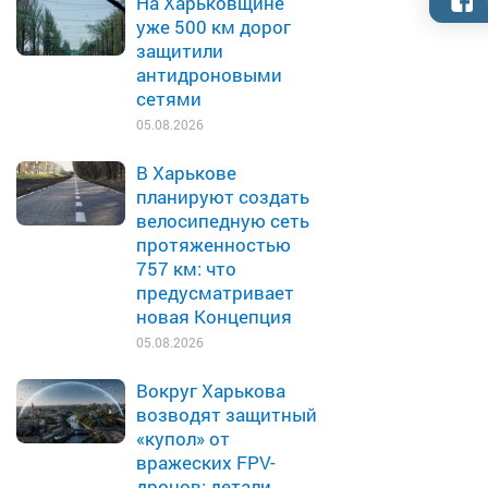
На Харьковщине
уже 500 км дорог
защитили
антидроновыми
сетями
05.08.2026
В Харькове
планируют создать
велосипедную сеть
протяженностью
757 км: что
предусматривает
новая Концепция
05.08.2026
Вокруг Харькова
возводят защитный
«купол» от
вражеских FPV-
дронов: детали