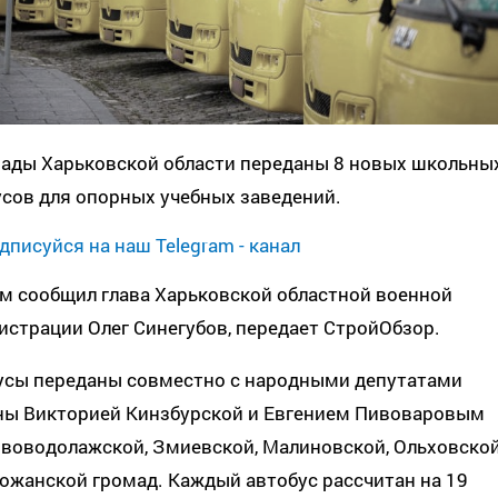
мады Харьковской области переданы 8 новых школьны
сов для опорных учебных заведений.
дписуйся на наш Telegram - канал
м сообщил глава Харьковской областной военной
страции Олег Синегубов, передает СтройОбзор.
усы переданы совместно с народными депутатами
ны Викторией Кинзбурской и Евгением Пивоваровым
ововодолажской, Змиевской, Малиновской, Ольховско
ожанской громад. Каждый автобус рассчитан на 19