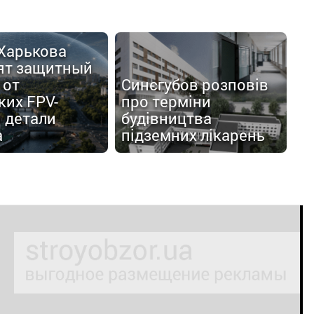
 Харькова
ят защитный
 от
Синєгубов розповів
ких FPV-
про терміни
 детали
будівництва
а
підземних лікарень