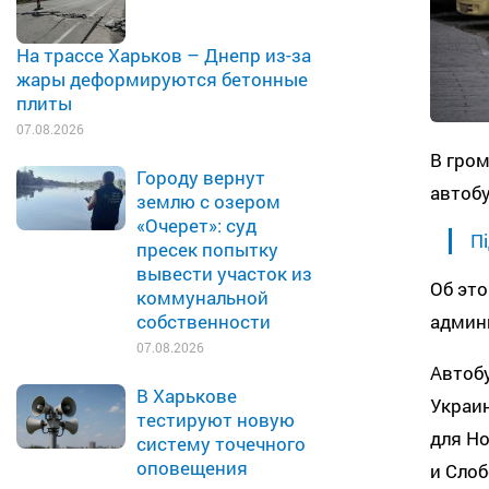
На трассе Харьков – Днепр из-за
жары деформируются бетонные
плиты
07.08.2026
В гро
Городу вернут
автобу
землю с озером
«Очерет»: суд
Пі
пресек попытку
вывести участок из
Об это
коммунальной
админи
собственности
07.08.2026
Автоб
В Харькове
Украи
тестируют новую
для Н
систему точечного
оповещения
и Слоб