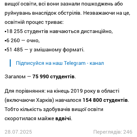
вищої освіти, всі вони зазнали пошкоджень або
руйнувань внаслідок обстрілів. Незважаючи на це,
освітній процес триває:
▪️18 255 студентів навчаються дистанційно,
▪️6 260 — очно,
▪️51 485 — у змішаному форматі.
Підписуйся на наш Telegram - канал
Загалом —
75 990 студентів
.
Для порівняння: на кінець 2019 року в області
(включаючи Харків) навчалося
154 800 студентів
.
Тобто кількість здобувачів вищої освіти
скоротилася майже
вдвічі
.
28.07.2025
Переглядів: 246