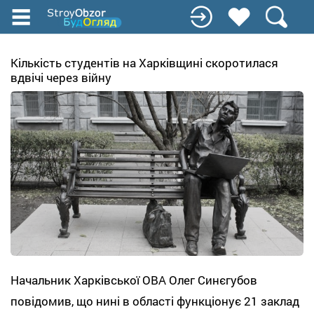
Перейти
к
основному
содержанию
Кількість студентів на Харківщині скоротилася
вдвічі через війну
Начальник Харківської ОВА Олег Синєгубов
повідомив, що нині в області функціонує 21 заклад