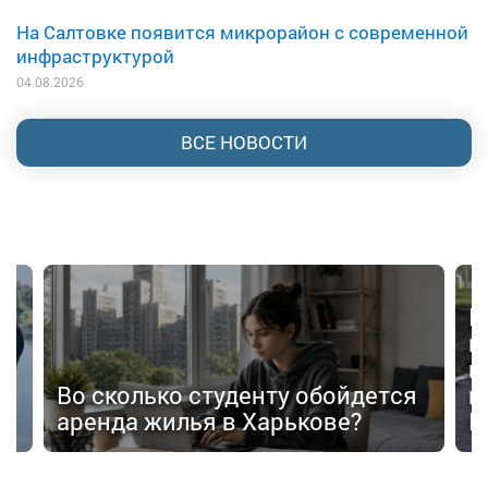
На Салтовке появится микрорайон с современной
инфраструктурой
04.08.2026
ВСЕ НОВОСТИ
В
в
п
Во сколько студенту обойдется
п
аренда жилья в Харькове?
К