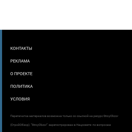
МЕНЮ
КОНТАКТЫ
В
ПОДВАЛЕ
РЕКЛАМА
О ПРОЕКТЕ
ПОЛИТИКА
УСЛОВИЯ
Перепечатка материалов возможна только со ссылкой на ресурс StroyObzor
(СтройОбзор). "StroyObzor" зарегистрирован в Нацсовете по вопросам