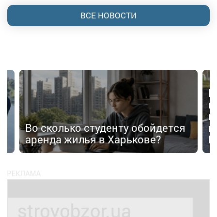
ВСЕ НОВОСТИ
В
в
п
Во сколько студенту обойдется
п
аренда жилья в Харькове?
К