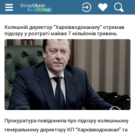
Перейти
к
основному
содержанию
Колишній директор “Харківводоканалу” отримав
підозру у розтраті майже 7 мільйонів гривень
Прокуратура повідомила про підозру колишньому
генеральному директору КП “Харківводоканал” та