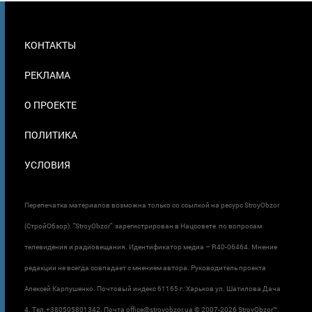
МЕНЮ
КОНТАКТЫ
В
ПОДВАЛЕ
РЕКЛАМА
О ПРОЕКТЕ
ПОЛИТИКА
УСЛОВИЯ
Перепечатка материалов возможна только со ссылкой на ресурс StroyObzor
(СтройОбзор). "StroyObzor" зарегистрирован в Нацсовете по вопросам
телевидения и радиовещания. Идентификатор медиа – R40-06464. Мнение
редакции не всегда совпадает с мнением автора. Руководитель проекта
Алексей Карпушенко. Почтовый индекс 61165 г. Харьков ул. Шатилова Дача
4. Тел.+380505801342. Почта office@stroyobzor.ua © 2007-
2026 StroyObzor™.