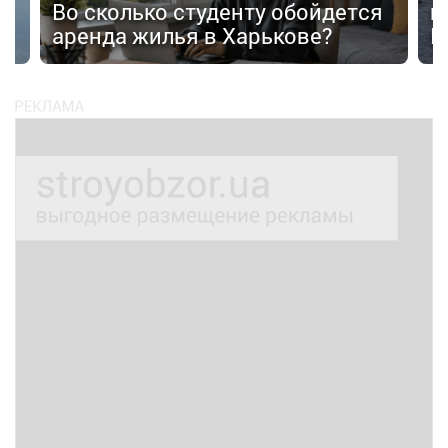
Во сколько студенту обойдется
п
аренда жилья в Харькове?
К