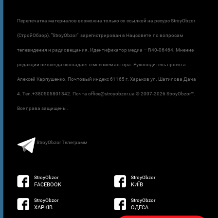
Перепечатка материалов возможна только со ссылкой на ресурс StroyObzor
(СтройОбзор). "StroyObzor" зарегистрирован в Нацсовете по вопросам
телевидения и радиовещания. Идентификатор медиа – R40-06464. Мнение
редакции не всегда совпадает с мнением автора. Руководитель проекта
Алексей Карпушенко. Почтовый индекс 61165 г. Харьков ул. Шатилова Дача
4. Тел.+380505801342. Почта office@stroyobzor.ua © 2007-
2026 StroyObzor™.
Все права защищены.
StroyObzor Телеграмм
StroyObzor
StroyObzor
FACEBOOK
КИЇВ
StroyObzor
StroyObzor
ХАРКІВ
ОДЕСА