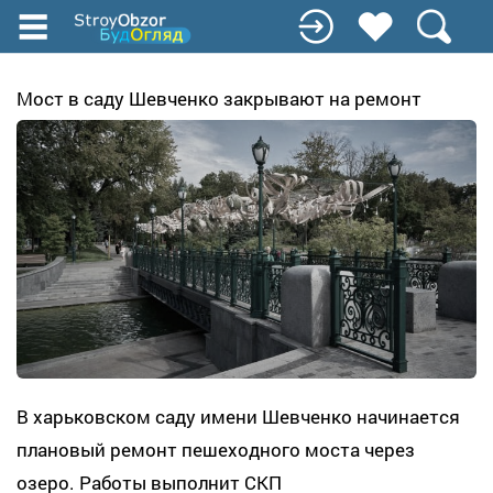
Перейти
к
основному
содержанию
Мост в саду Шевченко закрывают на ремонт
В харьковском саду имени Шевченко начинается
плановый ремонт пешеходного моста через
озеро. Работы выполнит СКП