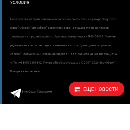
УСЛОВИЯ
Перепечатка материалов возможна только со ссылкой на ресурс StroyObzor
(СтройОбзор). "StroyObzor" зарегистрирован в Нацсовете по вопросам
телевидения и радиовещания. Идентификатор медиа – R40-06464. Мнение
редакции не всегда совпадает с мнением автора. Руководитель проекта
Алексей Карпушенко. Почтовый индекс 61165 г. Харьков ул. Шатилова Дача
4. Тел.+380505801342. Почта office@stroyobzor.ua © 2007-
2026 StroyObzor™.
Все права защищены.
ЕЩЕ НОВОСТИ
StroyObzor Телеграмм
StroyObzor
StroyObzor
FACEBOOK
КИЇВ
StroyObzor
StroyObzor