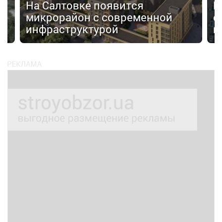
На Салтовке появится
Б
микрорайон с современной
с
инфраструктурой
п