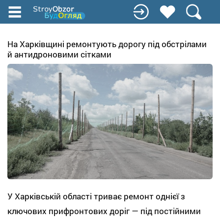
Перейти
к
основному
содержанию
На Харківщині ремонтують дорогу під обстрілами
й антидроновими сітками
У Харківській області триває ремонт однієї з
ключових прифронтових доріг — під постійними