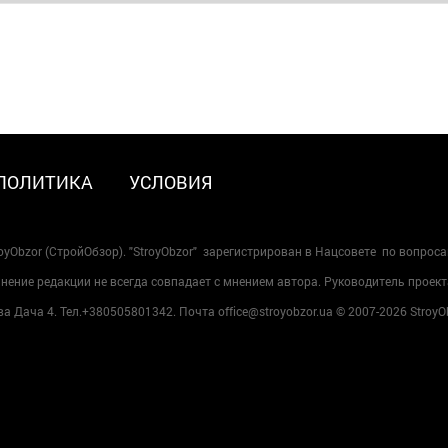
ПОЛИТИКА
УСЛОВИЯ
oyObzor (СтройОбзор). "StroyObzor" зарегистрирован в Нацсовете по вопрос
ение редакции не всегда совпадает с мнением автора. Руководитель проект
 Дача 4. Тел.+380505801342. Почта office@stroyobzor.ua © 2007-
2026 StroyO