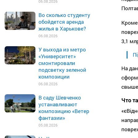
06.08.2026
Полтав
Во сколько студенту
обойдется аренда
Кроме 
жилья в Харькове?
повре
06.08.2026
3,1 мл
У выхода из метро
Пі
«Университет»
смонтировали
На дан
подсветку зеленой
композиции
сформ
06.08.2026
свыше 
В саду Шевченко
Что т
устанавливают
«єВідн
композицию «Ветер
фантазии»
направ
05.08.2026
повреж