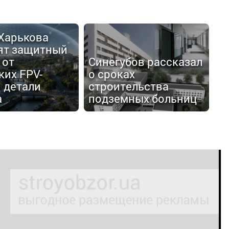
 Харькова
ят защитный
 от
Синегубов рассказал
ких FPV-
о сроках
 детали
строительства
а
подземных больниц