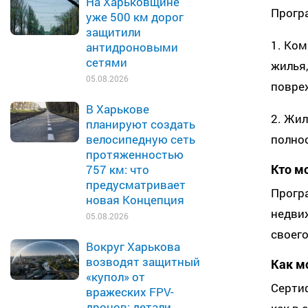
На Харьковщине
Прогр
уже 500 км дорог
защитили
1. Ком
антидроновыми
сетями
жилья,
05.08.2026
повре
В Харькове
2. Жил
планируют создать
полно
велосипедную сеть
протяженностью
Кто м
757 км: что
предусматривает
Прогр
новая Концепция
недви
05.08.2026
своего
Вокруг Харькова
возводят защитный
Как м
«купол» от
Серти
вражеских FPV-
дронов: детали