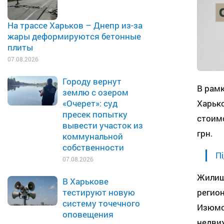
На трассе Харьков – Днепр из-за
жары деформируются бетонные
плиты
07.08.2026
Городу вернут
В рам
землю с озером
Харьк
«Очерет»: суд
пресек попытку
стоимо
вывести участок из
грн.
коммунальной
собственности
Пі
07.08.2026
Жилищ
В Харькове
регион
тестируют новую
систему точечного
Изюмс
оповещения
недви