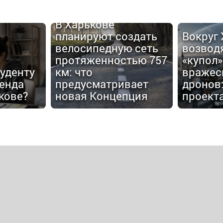
В Харькове
планируют создать
Вокруг
велосипедную сеть
возвод
протяженностью 757
«купол»
туденту
км: что
вражес
енда
предусматривает
дронов:
кове?
новая Концепция
проект