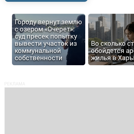
Городу вернут землю
с озером «Очерет»:
суд пресек попытку
вывести участок из
Во сколько с
коммунальной
обойдется ар
собственности
жилья в Харь