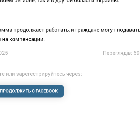
своем регионе, так и в другой области Украины.
мма продолжает работать, и граждане могут подават
 на компенсации.
025
Переглядів: 69
е или зарегестрируйтесь через:
ПРОДОЛЖИТЬ С FACEBOOK