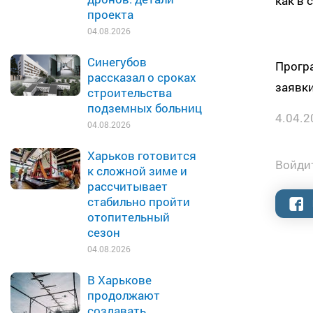
как в 
проекта
04.08.2026
Синегубов
Програ
рассказал о сроках
заявки
строительства
подземных больниц
4.04.2
04.08.2026
Харьков готовится
Войдит
к сложной зиме и
рассчитывает
стабильно пройти
отопительный
сезон
04.08.2026
В Харькове
продолжают
создавать