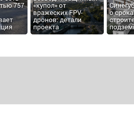
тью 757
«купол» от
Синегу
вражеских FPV-
о срока
вает
дронов: детали
строит
пция
проекта
подзем