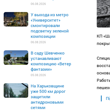
06.08.2026
У выхода из метро
«Университет»
смонтировали
подсветку зеленой
КП «Ш
композиции
06.08.2026
покрыт
В саду Шевченко
Специа
устанавливают
композицию «Ветер
восст
фантазии»
основ
05.08.2026
Работ
На Харьковщине
пешех
уже 500 км дорог
защитили
Пі
антидроновыми
сетями