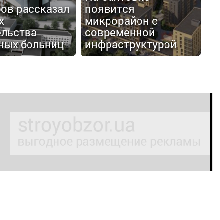
бов рассказал
появится
х
микрорайон с
ельства
современной
ных больниц
инфраструктурой