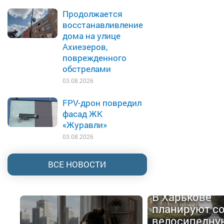
Продолжается
восстанавливление
дома на улице
Ахиезеров,
поврежденного
обстрелами
03.08.2026
FPV-дрон повредил
фасад ЖК
«Журавли»
03.08.2026
ВСЕ НОВОСТИ
В Харькове
планируют с
велосипедну