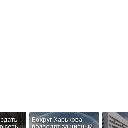
оздать
Вокруг Харькова
ю сеть
возводят защитный