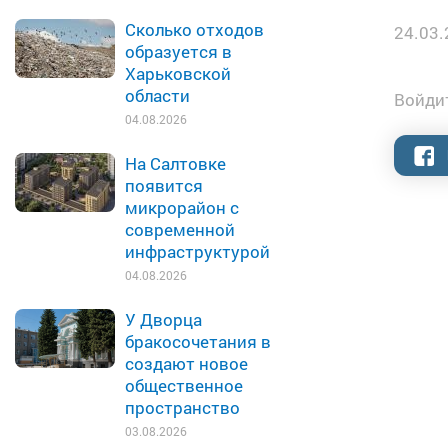
Сколько отходов
24.03.
образуется в
Харьковской
области
Войдит
04.08.2026
На Салтовке
появится
микрорайон с
современной
инфраструктурой
04.08.2026
У Дворца
бракосочетания в
создают новое
общественное
пространство
03.08.2026