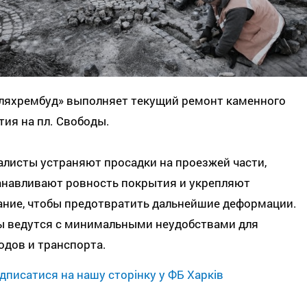
ляхрембуд» выполняет текущий ремонт каменного
ия на пл. Свободы.
листы устраняют просадки на проезжей части,
анавливают ровность покрытия и укрепляют
ание, чтобы предотвратить дальнейшие деформации.
ы ведутся с минимальными неудобствами для
одов и транспорта.
дписатися на нашу сторінку у ФБ Харків