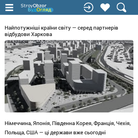
Перейти
к
основному
содержанию
Найпотужніші країни світу — серед партнерів
відбудови Харкова
Німеччина, Японія, Південна Корея, Франція, Чехія,
Польща, США — ці держави вже сьогодні