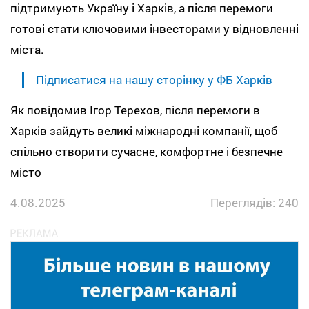
підтримують Україну і Харків, а після перемоги
готові стати ключовими інвесторами у відновленні
міста.
Підписатися на нашу сторінку у ФБ Харків
Як повідомив Ігор Терехов, після перемоги в
Харків зайдуть великі міжнародні компанії, щоб
спільно створити сучасне, комфортне і безпечне
місто
4.08.2025
Переглядів: 240