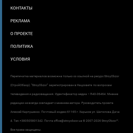
МЕНЮ
КОНТАКТЫ
В
ПОДВАЛЕ
РЕКЛАМА
О ПРОЕКТЕ
ПОЛИТИКА
УСЛОВИЯ
Перепечатка материалов возможна только со ссылкой на ресурс StroyObzor
(СтройОбзор). "StroyObzor" зарегистрирован в Нацсовете по вопросам
телевидения и радиовещания. Идентификатор медиа – R40-06464. Мнение
редакции не всегда совпадает с мнением автора. Руководитель проекта
Алексей Карпушенко. Почтовый индекс 61165 г. Харьков ул. Шатилова Дача
4. Тел.+380505801342. Почта office@stroyobzor.ua © 2007-
2026 StroyObzor™.
Все права защищены.