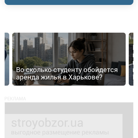
В
в
в
п
Во сколько студенту обойдется
п
аренда жилья в Харькове?
К