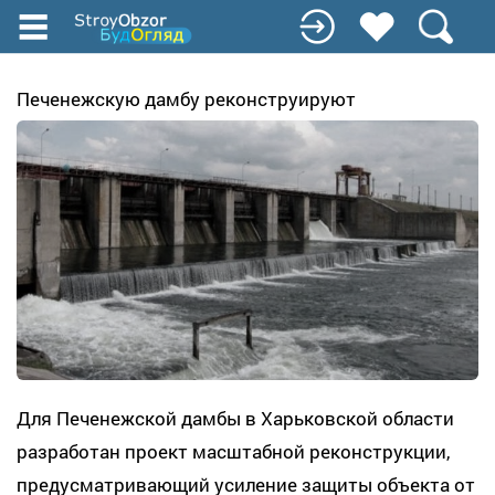
Перейти
к
основному
содержанию
Печенежскую дамбу реконструируют
Для Печенежской дамбы в Харьковской области
разработан проект масштабной реконструкции,
предусматривающий усиление защиты объекта от