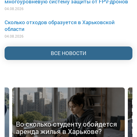
многоуровневую систему защиты от FPV-дронов
04.08.2026
Сколько отходов образуется в Харьковской
области
04.08.2026
ВСЕ НОВОСТИ
В
в
п
Во сколько студенту обойдется
п
аренда жилья в Харькове?
К