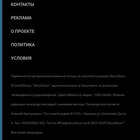
МЕНЮ
КОНТАКТЫ
В
ПОДВАЛЕ
РЕКЛАМА
О ПРОЕКТЕ
ПОЛИТИКА
УСЛОВИЯ
Перепечатка материалов возможна только со ссылкой на ресурс StroyObzor
(СтройОбзор). "StroyObzor" зарегистрирован в Нацсовете по вопросам
телевидения и радиовещания. Идентификатор медиа – R40-06464. Мнение
редакции не всегда совпадает с мнением автора. Руководитель проекта
Алексей Карпушенко. Почтовый индекс 61165 г. Харьков ул. Шатилова Дача
4. Тел.+380505801342. Почта office@stroyobzor.ua © 2007-
2026 StroyObzor™.
Все права защищены.