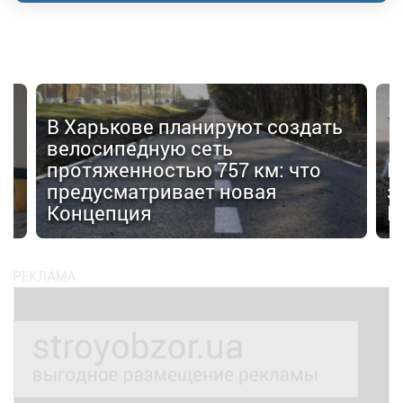
В Харькове планируют создать
велосипедную сеть
протяженностью 757 км: что
В
предусматривает новая
з
Концепция
F