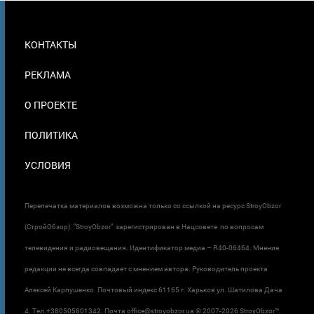
МЕНЮ
КОНТАКТЫ
В
ПОДВАЛЕ
РЕКЛАМА
О ПРОЕКТЕ
ПОЛИТИКА
УСЛОВИЯ
Перепечатка материалов возможна только со ссылкой на ресурс StroyObzor
(СтройОбзор). "StroyObzor" зарегистрирован в Нацсовете по вопросам
телевидения и радиовещания. Идентификатор медиа – R40-06464. Мнение
редакции не всегда совпадает с мнением автора. Руководитель проекта
Алексей Карпушенко. Почтовый индекс 61165 г. Харьков ул. Шатилова Дача
4. Тел.+380505801342. Почта office@stroyobzor.ua © 2007-
2026 StroyObzor™.