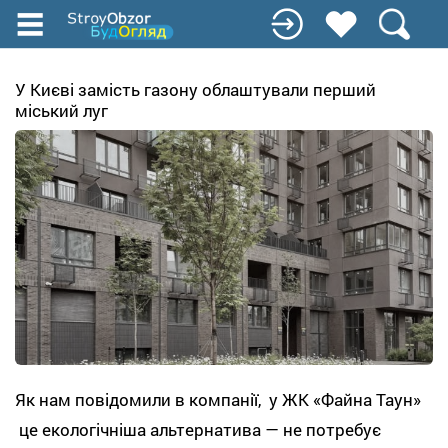
Перейти
к
основному
содержанию
У Києві замість газону облаштували перший
міський луг
Як нам повідомили в компанії, у ЖК «Файна Таун»
це екологічніша альтернатива — не потребує