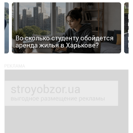
В
в
п
Во сколько студенту обойдется
п
аренда жилья в Харькове?
К