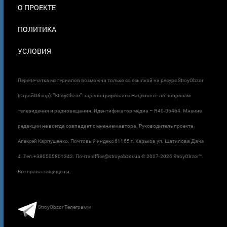
О ПРОЕКТЕ
ПОЛИТИКА
УСЛОВИЯ
Перепечатка материалов возможна только со ссылкой на ресурс StroyObzor
(СтройОбзор). "StroyObzor" зарегистрирован в Нацсовете по вопросам
телевидения и радиовещания. Идентификатор медиа – R40-06464. Мнение
редакции не всегда совпадает с мнением автора. Руководитель проекта
Алексей Карпушенко. Почтовый индекс 61165 г. Харьков ул. Шатилова Дача
4. Тел.+380505801342. Почта office@stroyobzor.ua © 2007-
2026 StroyObzor™.
Все права защищены.
StroyObzor Телеграмм