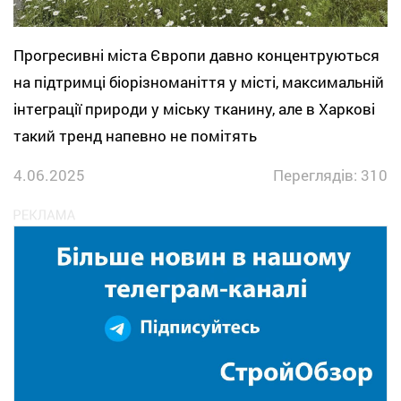
Прогресивні міста Європи давно концентруються
на підтримці біорізноманіття у місті, максимальній
інтеграції природи у міську тканину, але в Харкові
такий тренд напевно не помітять
4.06.2025
Переглядів: 310