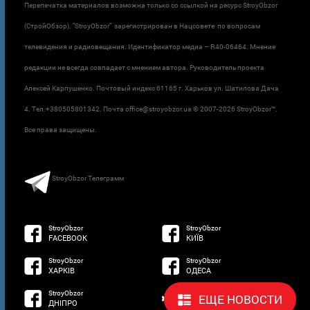
Перепечатка материалов возможна только со ссылкой на ресурс StroyObzor
(СтройОбзор). "StroyObzor" зарегистрирован в Нацсовете по вопросам
телевидения и радиовещания. Идентификатор медиа – R40-06464. Мнение
редакции не всегда совпадает с мнением автора. Руководитель проекта
Алексей Карпушенко. Почтовый индекс 61165 г. Харьков ул. Шатилова Дача
4. Тел.+380505801342. Почта office@stroyobzor.ua © 2007-
2026 StroyObzor™.
Все права защищены.
StroyObzor Телеграмм
StroyObzor
StroyObzor
FACEBOOK
КИЇВ
StroyObzor
StroyObzor
ХАРКІВ
ОДЕСА
StroyObzor
developed by
ЕЩЕ НОВОСТИ
ДНІПРО
NETSOFTWARE