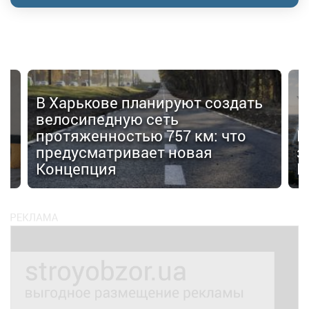
В Харькове планируют создать
велосипедную сеть
протяженностью 757 км: что
В
я
предусматривает новая
з
Концепция
F