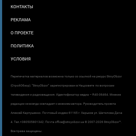
МЕНЮ
КОНТАКТЫ
В
ПОДВАЛЕ
РЕКЛАМА
О ПРОЕКТЕ
ПОЛИТИКА
УСЛОВИЯ
Перепечатка материалов возможна только со ссылкой на ресурс StroyObzor
(СтройОбзор). "StroyObzor" зарегистрирован в Нацсовете по вопросам
телевидения и радиовещания. Идентификатор медиа – R40-06464. Мнение
редакции не всегда совпадает с мнением автора. Руководитель проекта
Алексей Карпушенко. Почтовый индекс 61165 г. Харьков ул. Шатилова Дача
4. Тел.+380505801342. Почта office@stroyobzor.ua © 2007-
2026 StroyObzor™.
Все права защищены.