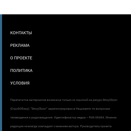
МЕНЮ
КОНТАКТЫ
В
ПОДВАЛЕ
РЕКЛАМА
О ПРОЕКТЕ
ПОЛИТИКА
УСЛОВИЯ
Перепечатка материалов возможна только со ссылкой на ресурс StroyObzor
(СтройОбзор). "StroyObzor" зарегистрирован в Нацсовете по вопросам
телевидения и радиовещания. Идентификатор медиа – R40-06464. Мнение
редакции не всегда совпадает с мнением автора. Руководитель проекта