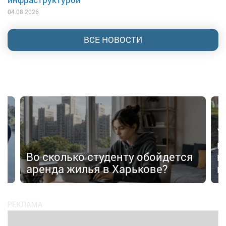
04.08.2026
ВСЕ НОВОСТИ
У
в
Во сколько студенту обойдется
п
аренда жилья в Харькове?
п