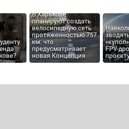
В Харькове
планируют создать
велосипедную сеть
Навкол
протяженностью 757
зводят
туденту
км: что
«купол»
енда
предусматривает
FPV-дро
кове?
новая Концепция
проєкт