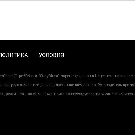
ПОЛИТИКА
УСЛОВИЯ
oyObzor (СтройОбзор). "StroyObzor" зарегистрирован в Нацсовете по вопрос
ение редакции не всегда совпадает с мнением автора. Руководитель проект
 Дача 4. Тел.+380505801342. Почта office@stroyobzor.ua © 2007-
2026 StroyO