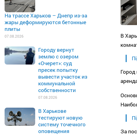
На трассе Харьков – Днепр из-за
жары деформируются бетонные
плиты
В Харь
07.08.2026
комнат
Городу вернут
землю с озером
Пі
«Очерет»: суд
пресек попытку
Город 
вывести участок из
аренда
коммунальной
собственности
Основ
07.08.2026
Наибол
В Харькове
тестируют новую
Пі
систему точечного
оповещения
За пос