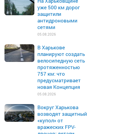
На Харьковщине
уже 500 км дорог
защитили
антидроновыми
сетями
05.08.2026
В Харькове
планируют создать
велосипедную сеть
протяженностью
757 км: что
предусматривает
новая Концепция
05.08.2026
Вокруг Харькова
возводят защитный
«купол» от
вражеских FPV-
дронов: детали