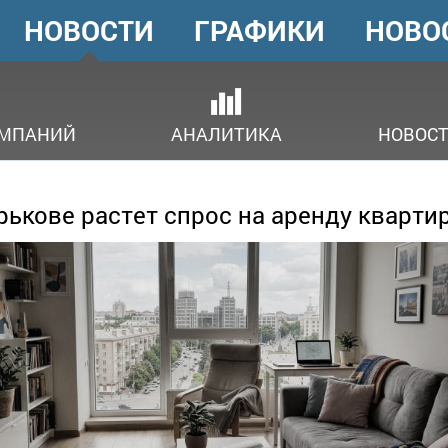
НОВОСТИ
ГРАФИКИ
НОВО
ГОЛОВНЕ
МЕНЮ
ОМПАНИЙ
АНАЛИТИКА
НОВОСТ
рькове растет спрос на аренду кварти