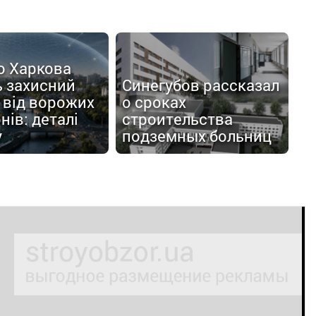
о Харкова
ь захисний
Синегубов рассказал
 від ворожих
о сроках
нів: деталі
строительства
у
подземных больниц