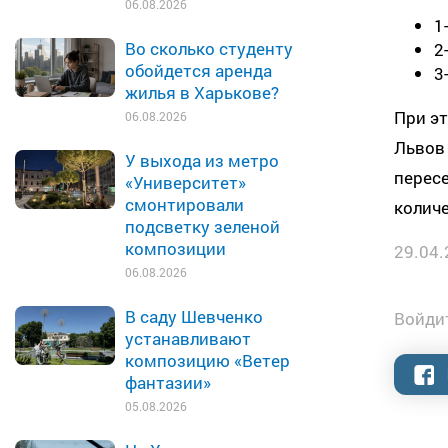
06.08.2026
1
Во сколько студенту
2
обойдется аренда
3
жилья в Харькове?
При эт
06.08.2026
Львов 
У выхода из метро
пересе
«Университет»
смонтировали
количе
подсветку зеленой
композиции
29.04.
06.08.2026
В саду Шевченко
Войдит
устанавливают
композицию «Ветер
фантазии»
05.08.2026