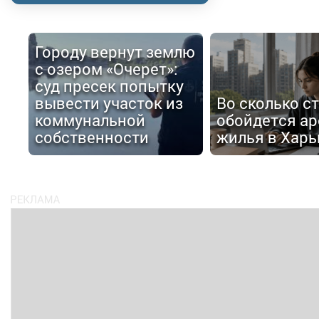
Городу вернут землю
с озером «Очерет»:
суд пресек попытку
вывести участок из
Во сколько с
коммунальной
обойдется ар
собственности
жилья в Харь