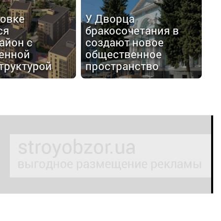
товке
У Дворца
ся
бракосочетания в
айон с
создают новое
енной
общественное
труктурой
пространство