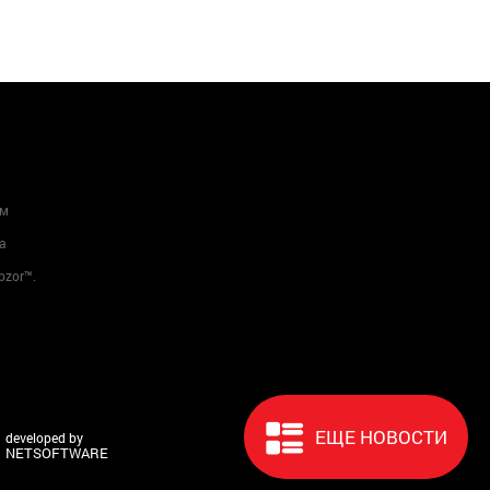
ам
а
bzor™.
ЕЩЕ НОВОСТИ
developed by
NETSOFTWARE