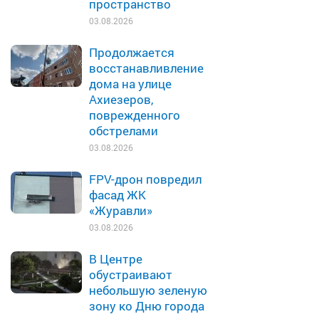
пространство
03.08.2026
Продолжается
восстанавливление
дома на улице
Ахиезеров,
поврежденного
обстрелами
03.08.2026
FPV-дрон повредил
фасад ЖК
«Журавли»
03.08.2026
В Центре
обустраивают
небольшую зеленую
зону ко Дню города