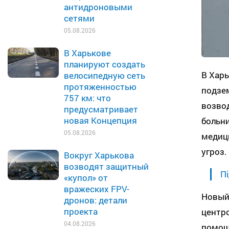
антидроновыми
сетями
05.08.2026
В Харькове
планируют создать
В Харь
велосипедную сеть
протяженностью
подзе
757 км: что
возвод
предусматривает
новая Концепция
больни
05.08.2026
медиц
угроз.
Вокруг Харькова
возводят защитный
Пі
«купол» от
вражеских FPV-
Новый
дронов: детали
проекта
центро
04.08.2026
помощь