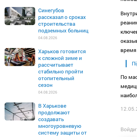
Синегубов
Внутр
рассказал о сроках
реаним
строительства
подземных больниц
ключе
04.08.2026
оказы
время
Харьков готовится
к сложной зиме и
Пі
рассчитывает
стабильно пройти
По ма
отопительный
сезон
медиц
04.08.2026
наибо
В Харькове
12.05.
продолжают
создавать
многоуровневую
Войдит
систему защиты от