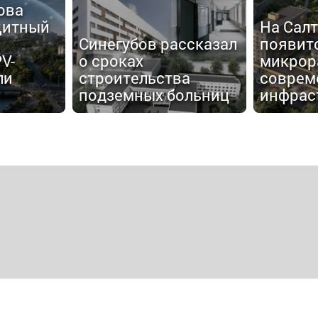
ова
щитный
На Сал
Синегубов рассказал
появит
V-
о сроках
микрор
ли
строительства
соврем
подземных больниц
инфрас