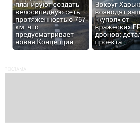
планируют создать
Вокруг Харьк
велосипедную сеть
возводят за
протяженностью 757
«купол» от
км: что
вражеских FP
предусматривает
дронов: дета
новая Концепция
проекта