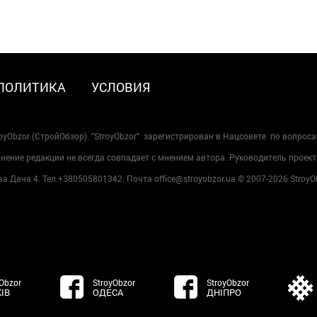
ПОЛИТИКА
УСЛОВИЯ
oyObzor (СтройОбзор). "StroyObzor" зарегистрирован в Нацсовете по вопрос
ение редакции не всегда совпадает с мнением автора. Руководитель проект
 Дача 4. Тел.+380505801342. Почта office@stroyobzor.ua © 2007-
2026 StroyO
Obzor
StroyObzor
StroyObzor
ІВ
ОДЕСА
ДНІПРО