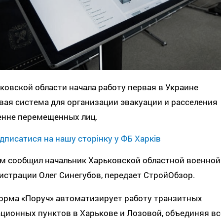
ковской области начала работу первая в Украине
ая система для организации эвакуации и расселения
енне перемещенных лиц.
дписатися на нашу сторінку у ФБ Харків
ом сообщил начальник Харьковской областной военной
страции Олег Синегубов, передает СтройОбзор.
орма «Поруч» автоматизирует работу транзитных
ционных пунктов в Харькове и Лозовой, объединяя вс