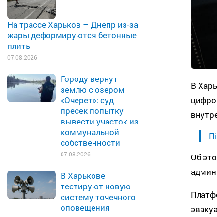
На трассе Харьков – Днепр из-за
жары деформируются бетонные
плиты
07.08.2026
Городу вернут
В Харь
землю с озером
цифров
«Очерет»: суд
пресек попытку
внутр
вывести участок из
коммунальной
Пі
собственности
07.08.2026
Об эт
админи
В Харькове
тестируют новую
Платф
систему точечного
оповещения
эвакуа