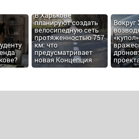
В Харькове
планируют создать
Вокруг
велосипедную сеть
возвод
протяженностью 757
«купол»
туденту
км: что
вражес
енда
предусматривает
дронов:
кове?
новая Концепция
проект