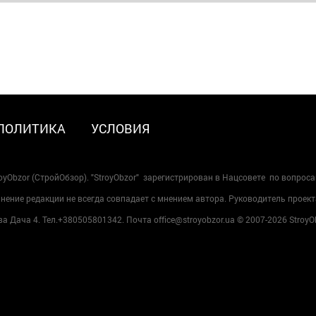
ПОЛИТИКА
УСЛОВИЯ
oyObzor (СтройОбзор). "StroyObzor" зарегистрирован в Нацсовете по вопрос
ение редакции не всегда совпадает с мнением автора. Руководитель проект
 Дача 4. Тел.+380505801342. Почта office@stroyobzor.ua © 2007-
2026 StroyO