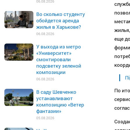
06.08.2026
службы
позво
Во сколько студенту
обойдется аренда
места
жилья в Харькове?
жилья,
06.08.2026
еще до
У выхода из метро
формир
«Университет»
потреб
смонтировали
коорди
подсветку зеленой
композиции
Пі
06.08.2026
По ит
В саду Шевченко
устанавливают
сервис
композицию «Ветер
соглас
фантазии»
05.08.2026
Созда