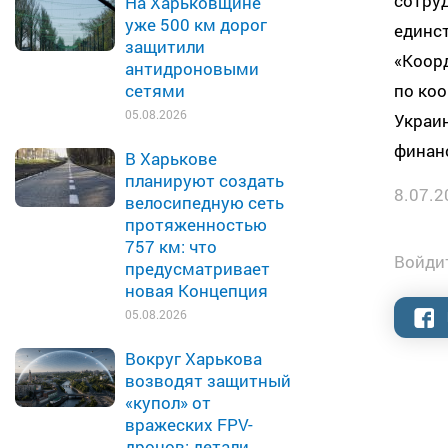
сотруд
На Харьковщине
уже 500 км дорог
единст
защитили
«Коор
антидроновыми
по ко
сетями
05.08.2026
Украин
финан
В Харькове
планируют создать
8.07.2
велосипедную сеть
протяженностью
757 км: что
Войдит
предусматривает
новая Концепция
05.08.2026
Вокруг Харькова
возводят защитный
«купол» от
вражеских FPV-
дронов: детали