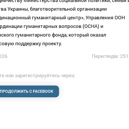
ничеству Министерства социальной политики, семьи 
ва Украины, благотворительной организации
динационный гуманитарный центр», Управления ООН
ординации гуманитарных вопросов (OCHA) и
ского гуманитарного фонда, который оказал
совую поддержку проекту.
026
Переглядів: 251
е или зарегестрируйтесь через:
ПРОДОЛЖИТЬ С FACEBOOK