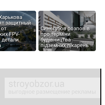
 Харькова
ят защитный
 от
Синєгубов розповів
ких FPV-
про терміни
 детали
будівництва
а
підземних лікарень