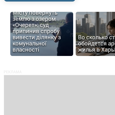
Місту повернуть
землю з озером
«Очерет»: суд
припинив спробу
вивести ділянку з
Во сколько с
комунальної
обойдется ар
власності
жилья в Харь