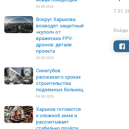
05.08.2026
7.01.2
Вокруг Харькова
возводят защитный
Войдит
«купол» от
вражеских FPV-
дронов: детали
проекта
04.08.2026
Синегубов
рассказал о сроках
строительства
подземных больниц
04.08.2026
Харьков готовится
к сложной зиме и
рассчитывает
стабильно пройти