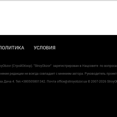
ПОЛИТИКА
УСЛОВИЯ
oyObzor (СтройОбзор). "StroyObzor" зарегистрирован в Нацсовете по вопрос
ение редакции не всегда совпадает с мнением автора. Руководитель проект
 Дача 4. Тел.+380505801342. Почта office@stroyobzor.ua © 2007-
2026 StroyO