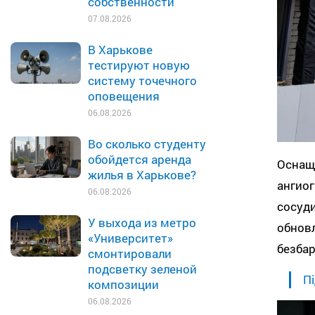
собственности
07.08.2026
В Харькове
тестируют новую
систему точечного
оповещения
06.08.2026
Во сколько студенту
обойдется аренда
Оснаще
жилья в Харькове?
ангиог
06.08.2026
сосуд
У выхода из метро
обновл
«Университет»
безба
смонтировали
подсветку зеленой
Пі
композиции
06.08.2026