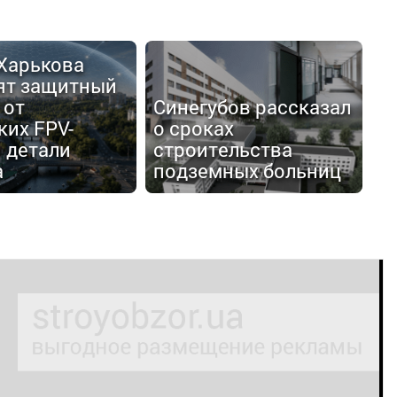
 Харькова
ят защитный
 от
Синегубов рассказал
ких FPV-
о сроках
 детали
строительства
а
подземных больниц