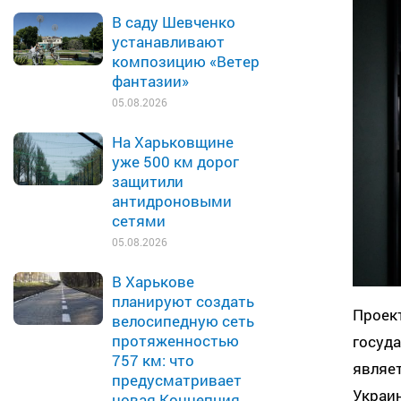
В саду Шевченко
устанавливают
композицию «Ветер
фантазии»
05.08.2026
На Харьковщине
уже 500 км дорог
защитили
антидроновыми
сетями
05.08.2026
В Харькове
планируют создать
Проект
велосипедную сеть
протяженностью
госуда
757 км: что
являе
предусматривает
Украи
новая Концепция