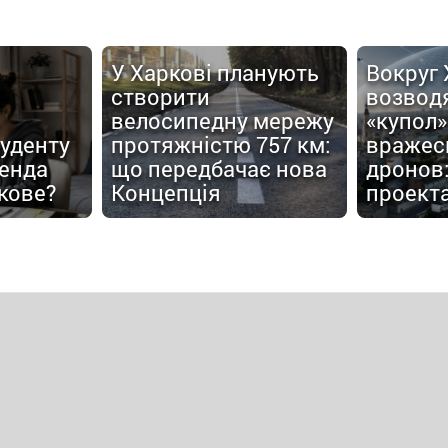
У Харкові планують
Вокруг
створити
возвод
велосипедну мережу
«купол»
туденту
протяжністю 757 км:
вражес
енда
що передбачає нова
дронов:
кове?
Концепція
проект