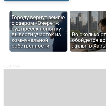
Городу вернут землю
с озером «Очерет»:
суд пресек попытку
вывести участок из
Во сколько с
коммунальной
обойдется ар
собственности
жилья в Харь