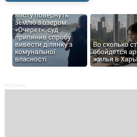
Місту повернуть
землю з озером
«Очерет»: суд
припинив спробу
вивести ділянку з
Во сколько с
комунальної
обойдется ар
власності
жилья в Харь