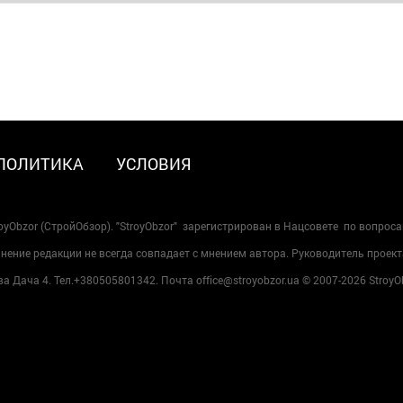
ПОЛИТИКА
УСЛОВИЯ
oyObzor (СтройОбзор). "StroyObzor" зарегистрирован в Нацсовете по вопрос
ение редакции не всегда совпадает с мнением автора. Руководитель проект
 Дача 4. Тел.+380505801342. Почта office@stroyobzor.ua © 2007-
2026 StroyO