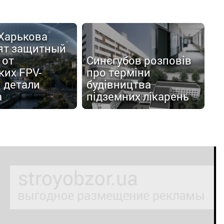
 Харькова
ят защитный
 от
Синєгубов розповів
ких FPV-
про терміни
 детали
будівництва
а
підземних лікарень