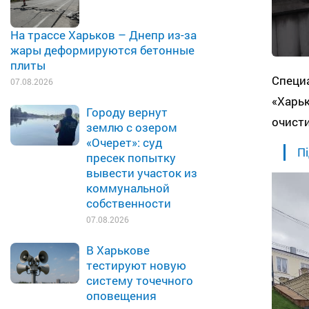
На трассе Харьков – Днепр из-за
жары деформируются бетонные
плиты
Специ
07.08.2026
«Харь
Городу вернут
очисти
землю с озером
«Очерет»: суд
Пі
пресек попытку
вывести участок из
коммунальной
собственности
07.08.2026
В Харькове
тестируют новую
систему точечного
оповещения