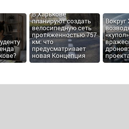
В Харькове
планируют создать
Вокруг
велосипедную сеть
возвод
протяженностью 757
«купол»
туденту
км: что
вражес
енда
предусматривает
дронов:
кове?
новая Концепция
проект