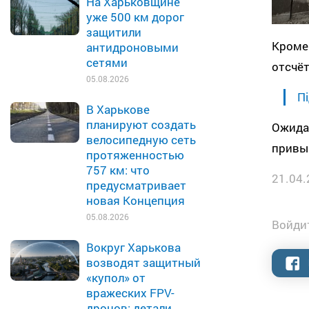
На Харьковщине
уже 500 км дорог
защитили
Кроме
антидроновыми
сетями
отсчёт
05.08.2026
Пі
В Харькове
планируют создать
Ожидае
велосипедную сеть
привы
протяженностью
757 км: что
21.04.
предусматривает
новая Концепция
05.08.2026
Войдит
Вокруг Харькова
возводят защитный
«купол» от
вражеских FPV-
дронов: детали