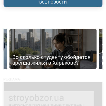
ВСЕ НОВОСТИ
У
в
Во сколько студенту обойдется
п
аренда жилья в Харькове?
п