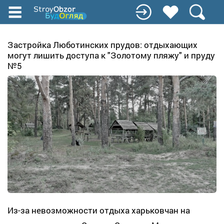
Перейти
к
основному
содержанию
Застройка Люботинских прудов: отдыхающих
могут лишить доступа к "Золотому пляжу" и пруду
№5
Из-за невозможности отдыха харьковчан на