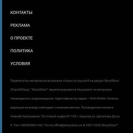
МЕНЮ
КОНТАКТЫ
В
ПОДВАЛЕ
РЕКЛАМА
О ПРОЕКТЕ
ПОЛИТИКА
УСЛОВИЯ
Перепечатка материалов возможна только со ссылкой на ресурс StroyObzor
(СтройОбзор). "StroyObzor" зарегистрирован в Нацсовете по вопросам
телевидения и радиовещания. Идентификатор медиа – R40-06464. Мнение
редакции не всегда совпадает с мнением автора. Руководитель проекта
Алексей Карпушенко. Почтовый индекс 61165 г. Харьков ул. Шатилова Дача
4. Тел.+380505801342. Почта office@stroyobzor.ua © 2007-
2026 StroyObzor™.