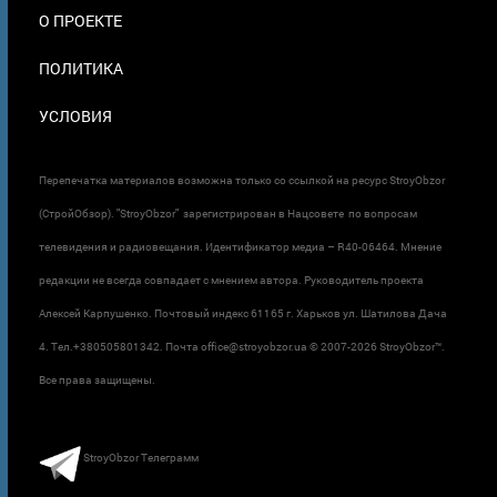
О ПРОЕКТЕ
ПОЛИТИКА
УСЛОВИЯ
Перепечатка материалов возможна только со ссылкой на ресурс StroyObzor
(СтройОбзор). "StroyObzor" зарегистрирован в Нацсовете по вопросам
телевидения и радиовещания. Идентификатор медиа – R40-06464. Мнение
редакции не всегда совпадает с мнением автора. Руководитель проекта
Алексей Карпушенко. Почтовый индекс 61165 г. Харьков ул. Шатилова Дача
4. Тел.+380505801342. Почта office@stroyobzor.ua © 2007-
2026 StroyObzor™.
Все права защищены.
StroyObzor Телеграмм