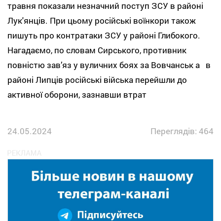
травня показали незначний поступ ЗСУ в районі
Лук'янців. При цьому російські воїнкори також
пишуть про контратаки ЗСУ у районі Глибокого.
Нагадаємо, по словам Сирського, противник
повністю завʼяз у вуличних боях за Вовчанськ а в
районі Липців російські війська перейшли до
активної оборони, зазнавши втрат
24.05.2024
Переглядів: 464