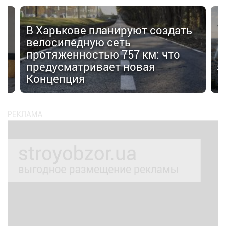
В Харькове планируют создать
велосипедную сеть
протяженностью 757 км: что
В
я
предусматривает новая
з
Концепция
F