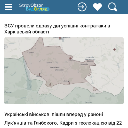
Перейти
к
основному
содержанию
ЗСУ провели одразу дві успішні контратаки в
Харківській області
Українські військові пішли вперед у районі
Лук'янців та Глибокого. Кадри з геолокацією від 22