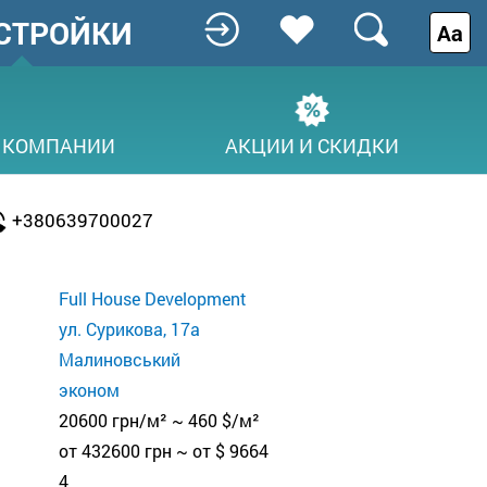
СТРОЙКИ
Аа
 КОМПАНИИ
АКЦИИ И СКИДКИ
+380639700027
Full House Development
ул. Сурикова, 17а
Малиновський
эконом
20600 грн/м² ~ 460 $/м²
от 432600 грн ~ от $ 9664
4