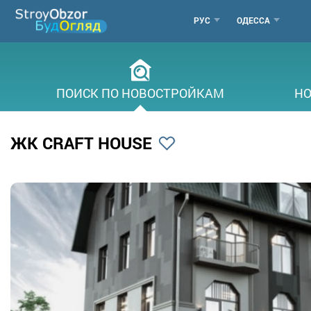
Перейти
МЕНЮ
РУС
ОДЕССА
к
основному
ГОРОДОВ
содержанию
ПОИСК ПО НОВОСТРОЙКАМ
НО
ЖК CRAFT HOUSE