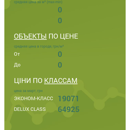
средняя цена за м² (max-min)
0
0
ОБЪЕКТЫ
ПО ЦЕНЕ
средняя цена в городе, грн/м²
0
От
0
До
ЦІНИ ПО
КЛАССАМ
цена за март, грн
19071
ЭКОНОМ-КЛАСС
64925
DELUX CLASS