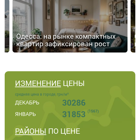
Одесса: на рынке компактных
С
квартир зафиксирован рост
п
ИЗМЕНЕНИЕ
ЦЕНЫ
средняя цена в городе, грн/м²
30286
ДЕКАБРЬ
(1567)
31853
ЯНВАРЬ
РАЙОНЫ
ПО ЦЕНЕ