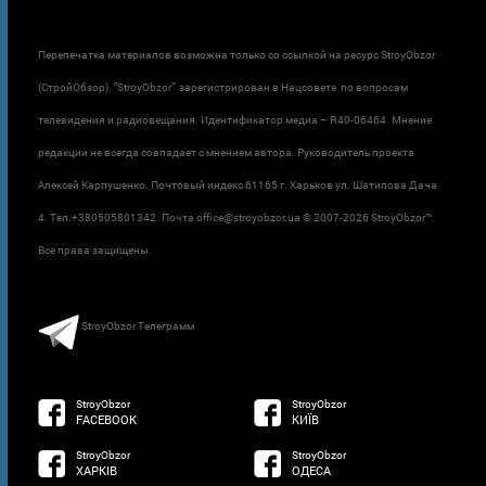
Перепечатка материалов возможна только со ссылкой на ресурс StroyObzor
(СтройОбзор). "StroyObzor" зарегистрирован в Нацсовете по вопросам
телевидения и радиовещания. Идентификатор медиа – R40-06464. Мнение
редакции не всегда совпадает с мнением автора. Руководитель проекта
Алексей Карпушенко. Почтовый индекс 61165 г. Харьков ул. Шатилова Дача
4. Тел.+380505801342. Почта office@stroyobzor.ua © 2007-
2026 StroyObzor™.
Все права защищены.
StroyObzor Телеграмм
StroyObzor
StroyObzor
FACEBOOK
КИЇВ
StroyObzor
StroyObzor
ХАРКІВ
ОДЕСА