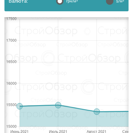
Валюта:
грн/м²
$/м²