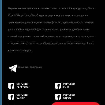
Перепечатка материалов возможна только со ссылкой на ресурс StroyObzor
(СтройОбзор). "StroyObzor" зарегистрирован в Нацсовете по вопросам
телевидения и радиовещания. Идентификатор медиа – R40-06464. Мнение
редакции не всегда совпадает с мнением автора. Руководитель проекта
Алексей Карпушенко. Почтовый индекс 61165 г. Харьков ул. Шатилова Дача
4. Тел.+380505801342. Почта office@stroyobzor.ua © 2007-
2026 StroyObzor™.
Все права защищены.
StroyObzor Телеграмм
StroyObzor
StroyObzor
FACEBOOK
КИЇВ
StroyObzor
StroyObzor
ХАРКІВ
ОДЕСА