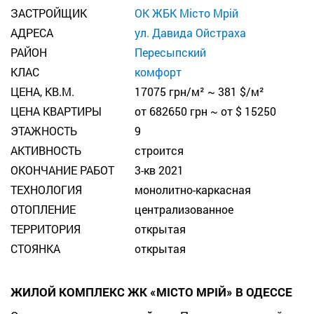
ЗАСТРОЙЩИК
ОК ЖБК Місто Мрій
АДРЕСА
ул. Давида Ойстраха
РАЙОН
Пересыпский
КЛАС
комфорт
ЦЕНА, КВ.М.
17075 грн/м² ~ 381 $/м²
ЦЕНА КВАРТИРЫ
от 682650 грн ~ от $ 15250
ЭТАЖНОСТЬ
9
АКТИВНОСТЬ
строится
ОКОНЧАНИЕ РАБОТ
3-кв 2021
ТЕХНОЛОГИЯ
монолитно-каркасная
ОТОПЛЕНИЕ
централизованное
ТЕРРИТОРИЯ
открытая
СТОЯНКА
открытая
ЖИЛОЙ КОМПЛЕКС
ЖК «МІСТО МРІЙ»
В ОДЕССЕ