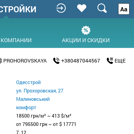
СТРОЙКИ
Аа
 КОМПАНИИ
АКЦИИ И СКИДКИ
PROHOROVSKAYA
+380487044567
ЕЩЕ
Одесстрой
ул. Прохоровская, 27
Малиновський
комфорт
18500 грн/м² ~ 413 $/м²
от 795500 грн ~ от $ 17771
7, 12