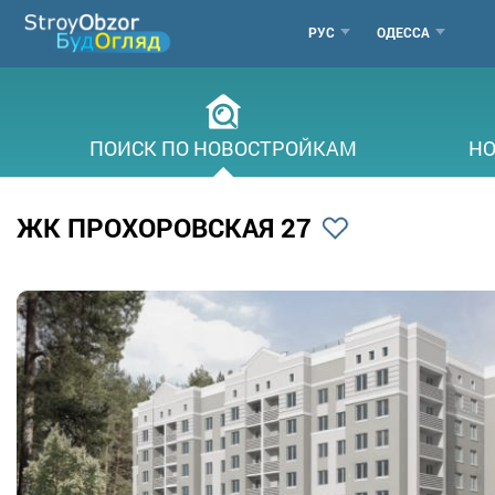
Перейти
МЕНЮ
РУС
ОДЕССА
к
основному
ГОРОДОВ
содержанию
ПОИСК ПО НОВОСТРОЙКАМ
НО
ЖК ПРОХОРОВСКАЯ 27