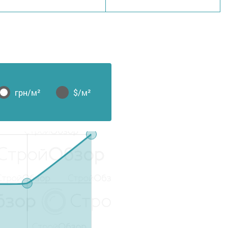
грн/м²
$/м²