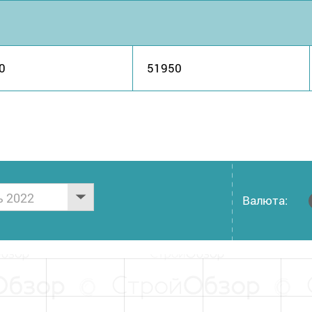
0
51950
ь 2022
Валюта: