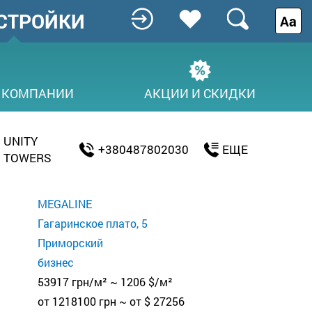
СТРОЙКИ
Аа
 КОМПАНИИ
АКЦИИ И СКИДКИ
UNITY
+380487802030
ЕЩЕ
TOWERS
MEGALINE
Гагаринское плато, 5
Приморский
бизнес
53917 грн/м² ~ 1206 $/м²
от 1218100 грн ~ от $ 27256