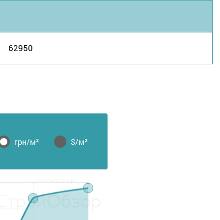
62950
грн/м²
$/м²