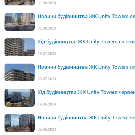
31.08.2024
Новини будівництва ЖК Unity Towers с
02.08.2024
Хід будівництва ЖК Unity Towers липен
19.07.2024
Новини будівництва ЖК Unity Towers л
03.07.2024
Хід будівництва ЖК Unity Towers черве
19.06.2024
Новини будівництва ЖК Unity Towers ч
05.06.2024