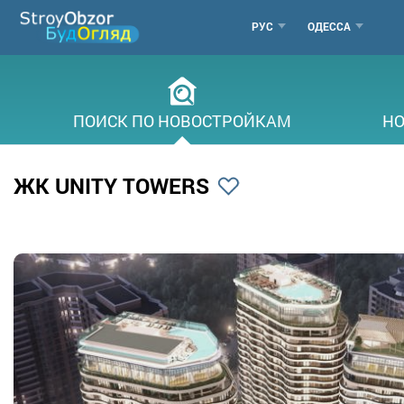
Перейти
МЕНЮ
РУС
ОДЕССА
к
основному
ГОРОДОВ
содержанию
ПОИСК ПО НОВОСТРОЙКАМ
НО
ЖК UNITY TOWERS