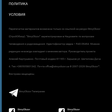
ПОЛИТИКА
УСЛОВИЯ
Перепечатка материалов возможна только со ссылкой на ресурс StroyObzor
(СтройОбзор). "StroyObzor" зарегистрирован в Нацсовете по вопросам
телевидения и радиовещания. Идентификатор медиа – R40-06464. Мнение
редакции не всегда совпадает с мнением автора. Руководитель проекта
Алексей Карпушенко. Почтовый индекс 61165 г. Харьков ул. Шатилова Дача
4. Тел.+380505801342. Почта office@stroyobzor.ua © 2007-
2026 StroyObzor™.
Все права защищены.
StroyObzor Телеграмм
StroyObzor
StroyObzor