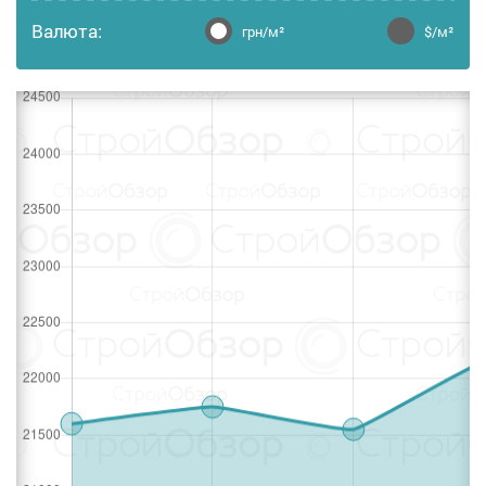
Валюта:
грн/м²
$/м²