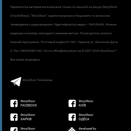
Перепечатка материалов возможна только со ссылкой на ресурс StroyObzor
(СтройОбзор). "StroyObzor" зарегистрирован в Нацсовете по вопросам
телевидения и радиовещания. Идентификатор медиа – R40-06464. Мнение
редакции не всегда совпадает с мнением автора. Руководитель проекта
Алексей Карпушенко. Почтовый индекс 61165 г. Харьков ул. Шатилова Дача
4. Тел.+380505801342. Почта office@stroyobzor.ua © 2007-
2026 StroyObzor™.
Все права защищены.
StroyObzor Телеграмм
StroyObzor
StroyObzor
FACEBOOK
КИЇВ
StroyObzor
StroyObzor
ХАРКІВ
ОДЕСА
StroyObzor
developed by