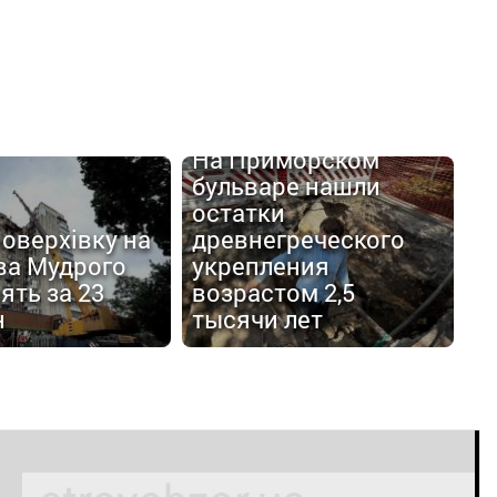
На Приморском
бульваре нашли
остатки
оверхівку на
древнегреческого
ва Мудрого
укрепления
ять за 23
возрастом 2,5
н
тысячи лет