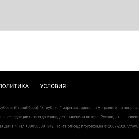
ПОЛИТИКА
УСЛОВИЯ
oyObzor (СтройОбзор). "StroyObzor" зарегистрирован в Нацсовете по вопрос
ение редакции не всегда совпадает с мнением автора. Руководитель проект
 Дача 4. Тел.+380505801342. Почта office@stroyobzor.ua © 2007-
2026 StroyO