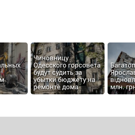
Чиновницу
альных
Одесского горсовета
Багатоп
будут судить за
Яросла
ом
убытки бюджету на
відновл
ремонте дома
млн. гр