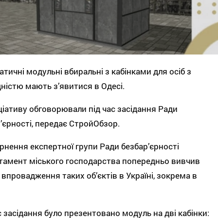
тичні модульні вбиральні з кабінками для осіб з
дністю мають зʼявитися в Одесі.
ціативу обговорювали під час засідання Ради
ʼєрності, передає СтройОбзор.
рнення експертної групи Ради безбарʼєрності
тамент міського господарства попередньо вивчив
 впровадження таких об’єктів в Україні, зокрема в
с засідання було презентовано модуль на дві кабінки: