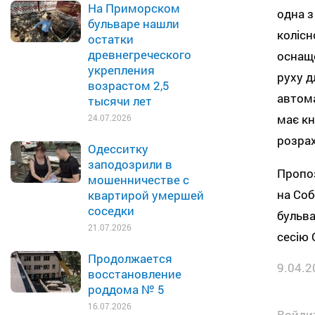
На Приморском
одна з
бульваре нашли
колісн
остатки
древнегреческого
оснащ
укрепления
руху д
возрастом 2,5
автома
тысячи лет
має кн
24.07.2026
розра
Одесситку
заподозрили в
Пропоз
мошенничестве с
на Соб
квартирой умершей
соседки
бульва
21.07.2026
сесію 
Продолжается
9.04.2
восстановление
роддома № 5
16.07.2026
Войдит