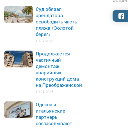
Суд обязал
арендатора
освободить часть
пляжа «Золотой
берег»
13.07.2026
Продолжается
частичный
демонтаж
аварийных
конструкций дома
на Преображенской
10.07.2026
Одесса и
итальянские
партнеры
согласовывают