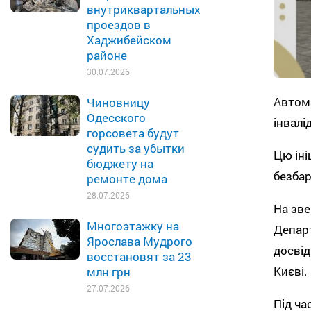
внутриквартальных
проездов в
Хаджибейском
районе
30.07.2026
Автома
Чиновницу
Одесского
інвалі
горсовета будут
судить за убытки
Цю іні
бюджету на
безбар
ремонте дома
28.07.2026
На зве
Многоэтажку на
Депар
Ярослава Мудрого
досвід
восстановят за 23
Києві.
млн грн
27.07.2026
Під ча