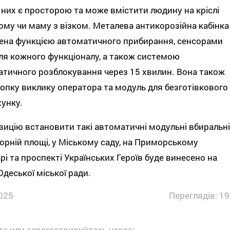
 них є просторою та може вмістити людину на кріслі
ому чи маму з візком. Металева антикорозійна кабінка
ена функцією автоматичного прибирання, сенсорами
ля кожного функціоналу, а також системою
тичного розблокування через 15 хвилин. Вона також
опку виклику оператора та модуль для безготівкового
хунку.
ицію встановити такі автоматичні модульні вбиральні
орній площі, у Міському саду, на Приморському
рі та проспекті Українських Героїв буде винесено на
Одеської міської ради.
025
Переглядів: 19
е или зарегестрируйтесь через: