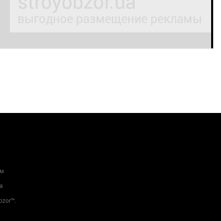
ам
а
bzor™.