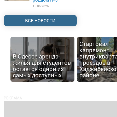
15.06.2026
ВСЕ НОВОСТИ
Стартовал
капремонт
В Одессе аренда
внутрикварт
жилья для студентов
проездов в
остается одной из
Хаджибейск
самых доступных
районе