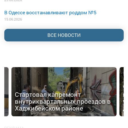
В Одессе восстанавливают роддом №5
15.06.2026
ВСЕ НОВОСТИ
Ч
Стартовал капремонт
г
внутриквартальных проездов в
у
Хаджибейском районе
д