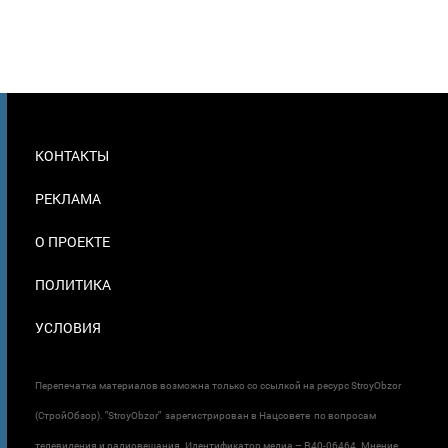
МЕНЮ
КОНТАКТЫ
В
ПОДВАЛЕ
РЕКЛАМА
О ПРОЕКТЕ
ПОЛИТИКА
УСЛОВИЯ
Перепечатка материалов возможна только со ссылкой на ресурс StroyObzor
(СтройОбзор). "StroyObzor" зарегистрирован в Нацсовете по вопросам
телевидения и радиовещания. Идентификатор медиа – R40-06464. Мнение