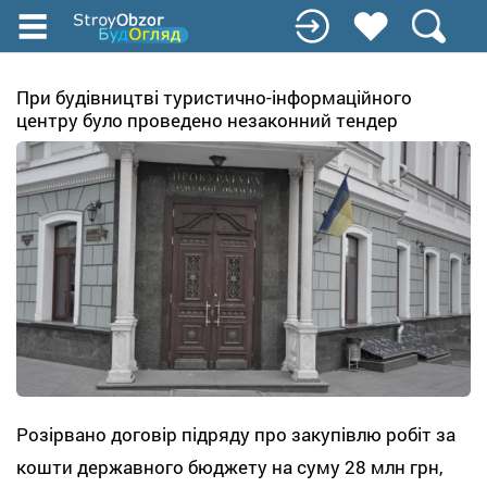
Перейти
к
основному
содержанию
При будівництві туристично-інформаційного
центру було проведено незаконний тендер
Розірвано договір підряду про закупівлю робіт за
кошти державного бюджету на суму 28 млн грн,