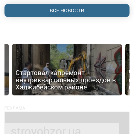
ВСЕ НОВОСТИ
Стартовал капремонт
Ч
внутриквартальных проездов в
с
Хаджибейском районе
н