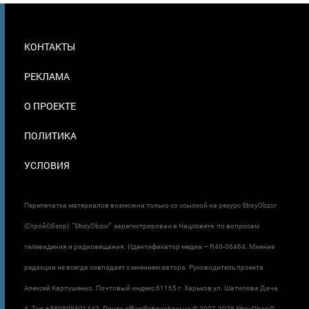
МЕНЮ
КОНТАКТЫ
В
ПОДВАЛЕ
РЕКЛАМА
О ПРОЕКТЕ
ПОЛИТИКА
УСЛОВИЯ
Перепечатка материалов возможна только со ссылкой на ресурс StroyObzor
(СтройОбзор). "StroyObzor" зарегистрирован в Нацсовете по вопросам
телевидения и радиовещания. Идентификатор медиа – R40-06464. Мнение
редакции не всегда совпадает с мнением автора. Руководитель проекта
Алексей Карпушенко. Почтовый индекс 61165 г. Харьков ул. Шатилова Дача
4. Тел.+380505801342. Почта office@stroyobzor.ua © 2007-
2026 StroyObzor™.