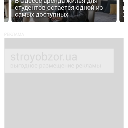
В Одессе аренда жилья для
С
студентов остается одной из
в
самых доступных
Х