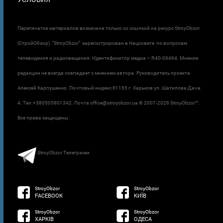
Перепечатка материалов возможна только со ссылкой на ресурс StroyObzor
(СтройОбзор). "StroyObzor" зарегистрирован в Нацсовете по вопросам
телевидения и радиовещания. Идентификатор медиа – R40-06464. Мнение
редакции не всегда совпадает с мнением автора. Руководитель проекта
Алексей Карпушенко. Почтовый индекс 61165 г. Харьков ул. Шатилова Дача
4. Тел.+380505801342. Почта office@stroyobzor.ua © 2007-
2026 StroyObzor™.
Все права защищены.
StroyObzor Телеграмм
StroyObzor
StroyObzor
FACEBOOK
КИЇВ
StroyObzor
StroyObzor
ХАРКІВ
ОДЕСА