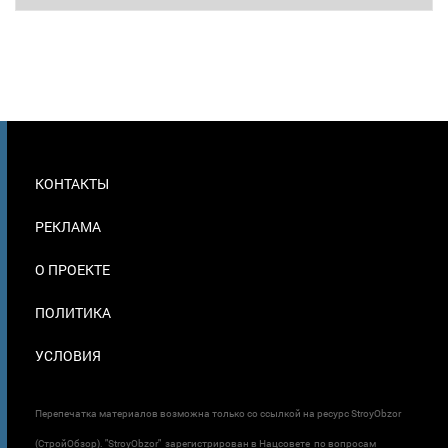
МЕНЮ
КОНТАКТЫ
В
ПОДВАЛЕ
РЕКЛАМА
О ПРОЕКТЕ
ПОЛИТИКА
УСЛОВИЯ
Перепечатка материалов возможна только со ссылкой на ресурс StroyObzor
(СтройОбзор). "StroyObzor" зарегистрирован в Нацсовете по вопросам