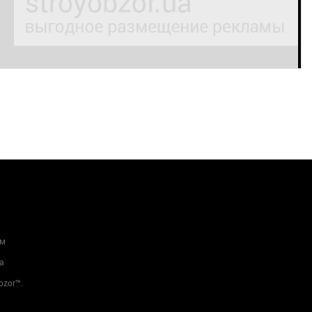
ам
а
bzor™.