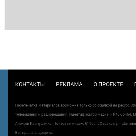
МЕНЮ
КОНТАКТЫ
РЕКЛАМА
О ПРОЕКТЕ
В
ПОДВАЛЕ
Перепечатка материалов возможна только со ссылкой на ресурс Str
телевидения и радиовещания. Идентификатор медиа – R40-06464. Мн
Алексей Карпушенко. Почтовый индекс 61165 г. Харьков ул. Шатилова
Все права защищены.