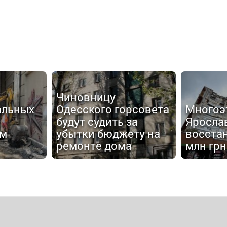
Чиновницу
альных
Одесского горсовета
Многоэ
будут судить за
Яросла
ом
убытки бюджету на
восстан
ремонте дома
млн грн