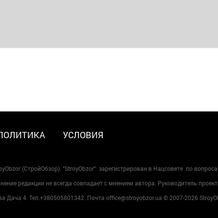
ПОЛИТИКА
УСЛОВИЯ
oyObzor (СтройОбзор). "StroyObzor" зарегистрирован в Нацсовете по вопрос
ение редакции не всегда совпадает с мнением автора. Руководитель проект
 Дача 4. Тел.+380505801342. Почта office@stroyobzor.ua © 2007-
2026 StroyO