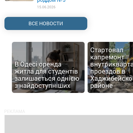
15.06.2026
ВСЕ НОВОСТИ
Стартовал
капремонт
В Одесі оренда
внутрикварт
житла для студентів
проездов в
залишається однією
Хаджибейск
з найдоступніших
районе