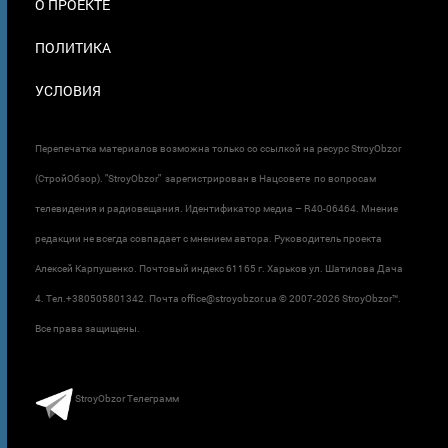
О ПРОЕКТЕ
ПОЛИТИКА
УСЛОВИЯ
Перепечатка материалов возможна только со ссылкой на ресурс StroyObzor
(СтройОбзор). "StroyObzor" зарегистрирован в Нацсовете по вопросам
телевидения и радиовещания. Идентификатор медиа – R40-06464. Мнение
редакции не всегда совпадает с мнением автора. Руководитель проекта
Алексей Карпушенко. Почтовый индекс 61165 г. Харьков ул. Шатилова Дача
4. Тел.+380505801342. Почта office@stroyobzor.ua © 2007-
2026 StroyObzor™.
Все права защищены.
StroyObzor Телеграмм