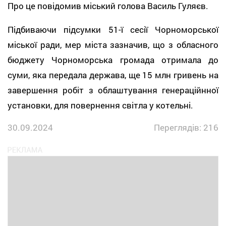
Про це повідомив міський голова Василь Гуляєв.
Підбиваючи підсумки 51-ї сесії Чорноморської
міської ради, мер міста зазначив, що з обласного
бюджету Чорноморська громада отримала до
суми, яка передала держава, ще 15 млн гривень на
завершення робіт з облаштування генераційнної
установки, для повернення світла у котельні.
30.09.2024
Переглядів: 216