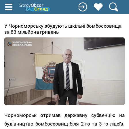
Перейти
к
основному
содержанию
У Чорноморську збудують шкільні бомбосховища
за 83 мільйона гривень
Чорноморськ отримав державну субвенцію на
будівництво бомбосховищ біля 2-го та 3-го ліцеїв.