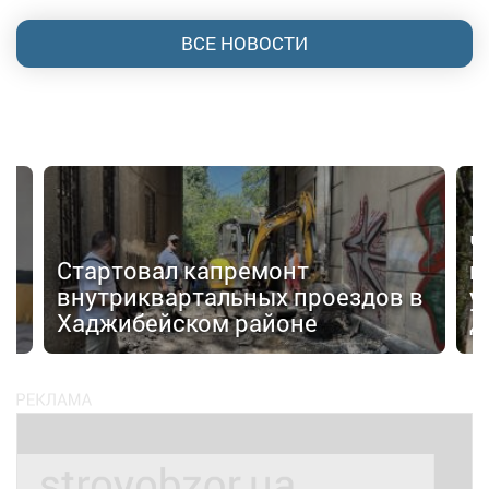
ВСЕ НОВОСТИ
Ч
Стартовал капремонт
г
внутриквартальных проездов в
у
Хаджибейском районе
д