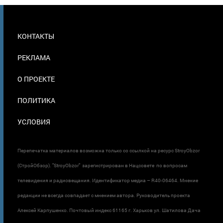
МЕНЮ
КОНТАКТЫ
В
ПОДВАЛЕ
РЕКЛАМА
О ПРОЕКТЕ
ПОЛИТИКА
УСЛОВИЯ
Перепечатка материалов возможна только со ссылкой на ресурс StroyObzor
(СтройОбзор). "StroyObzor" зарегистрирован в Нацсовете по вопросам
телевидения и радиовещания. Идентификатор медиа – R40-06464. Мнение
редакции не всегда совпадает с мнением автора. Руководитель проекта
Алексей Карпушенко. Почтовый индекс 61165 г. Харьков ул. Шатилова Дача