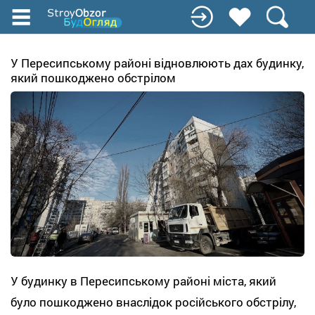
Перейти
к
основному
содержанию
У Пересипському районі відновлюють дах будинку,
який пошкоджено обстрілом
У будинку в Пересипському районі міста, який
було пошкоджено внаслідок російського обстрілу,