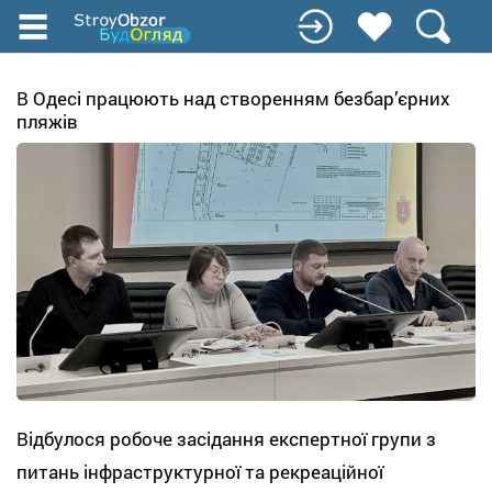
Перейти
к
основному
содержанию
В Одесі працюють над створенням безбар’єрних
пляжів
Відбулося робоче засідання експертної групи з
питань інфраструктурної та рекреаційної