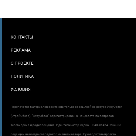
МЕНЮ
КОНТАКТЫ
В
ПОДВАЛЕ
РЕКЛАМА
О ПРОЕКТЕ
ПОЛИТИКА
УСЛОВИЯ
Перепечатка материалов возможна только со ссылкой на ресурс StroyObzor
(СтройОбзор). "StroyObzor" зарегистрирован в Нацсовете по вопросам
телевидения и радиовещания. Идентификатор медиа – R40-06464. Мнение
редакции не всегда совпадает с мнением автора. Руководитель проекта