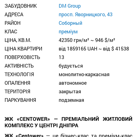
ЗАБУДОВНИК
DM Group
АДРЕСА
просп. Яворницкого, 43
РАЙОН
Соборный
КЛАС
преміум
ЦІНА, КВ.М.
42350 грн/м² ~ 946 $/м²
ЦІНА КВАРТИРИ
від 1859165 UAH ~ від $ 41538
ПОВЕРХОВІСТЬ
13
АКТИВНІСТЬ
будується
ТЕХНОЛОГІЯ
монолитно-каркасная
ОПАЛЕННЯ
автономное
TЕРИТОРІЯ
закрытая
ПАРКУВАННЯ
подземная
ЖК «CENTOWER» — ПРЕМІАЛЬНИЙ ЖИТЛОВИЙ
КОМПЛЕКС У ЦЕНТРІ ДНІПРА
ЖК «Centower»
— це бізнес‑клас та преміум‑клас