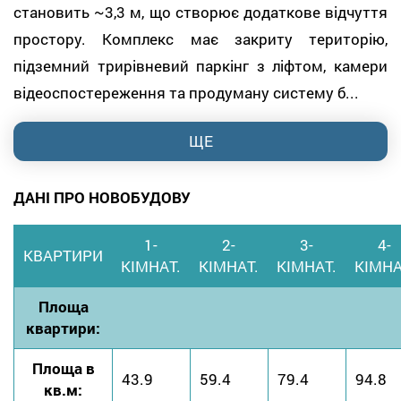
становить ~3,3 м, що створює додаткове відчуття
простору. Комплекс має закриту територію,
підземний трирівневий паркінг з ліфтом, камери
відеоспостереження та продуману систему б...
ЩЕ
ДАНІ ПРО НОВОБУДОВУ
1-
2-
3-
4-
КВАРТИРИ
КІМНАТ.
КІМНАТ.
КІМНАТ.
КІМНА
Площа
квартири:
Площа в
43.9
59.4
79.4
94.8
кв.м: