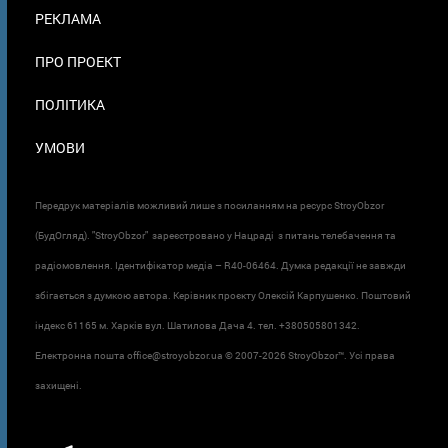
ПОДВАЛЕ
РЕКЛАМА
ПРО ПРОЕКТ
ПОЛІТИКА
УМОВИ
Передрук матеріалів можливий лише з посиланням на ресурс StroyObzor
(БудОгляд). "StroyObzor" зареєстровано у Нацраді з питань телебачення та
радіомовлення. Ідентифікатор медіа – R40-06464. Думка редакції не завжди
збігається з думкою автора. Керівник проєкту Олексій Карпушенко. Поштовий
індекс 61165 м. Харків вул. Шатилова Дача 4. тел. +380505801342.
Електронна пошта office@stroyobzor.ua © 2007-
2026 StroyObzor™. Усі права
захищені.