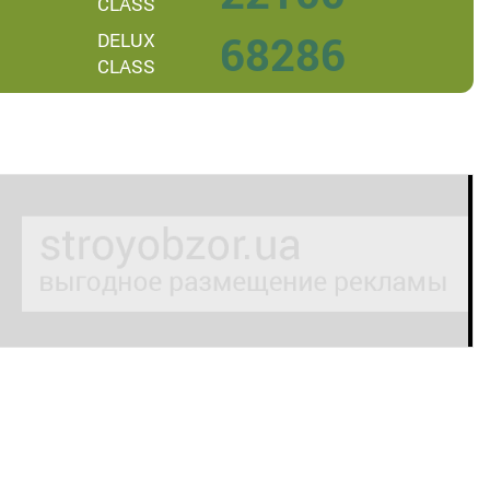
CLASS
68286
DELUX
CLASS