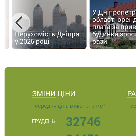
У Дніпропетр
області орен
плата за прив
и
Нерухомість Дніпра
будинки зросл
у 2025 році
рази
ЗМІНИ
ЦІНИ
Р
середня ціна в місті, грн/м²
се
32746
ГРУДЕНЬ