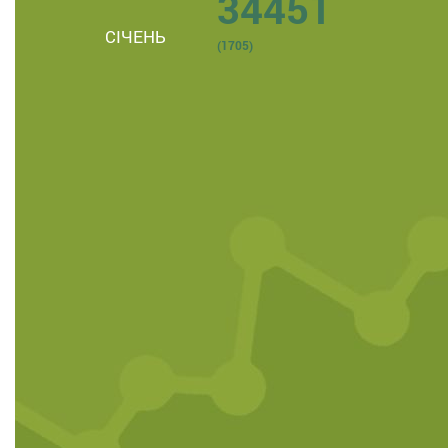
34451
СІЧЕНЬ
(1705)