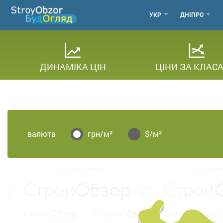
Перейти
МЕНЮ
УКР
ДНІПРО
до
основного
ГОРОДО
вмісту
ДИНАМІКА ЦІН
ЦІНИ ЗА КЛАС
валюта
грн/м²
$/м²