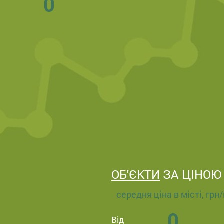
0
ОБ'ЄКТИ
ЗА ЦІНОЮ
середня ціна в місті, грн
0
Від