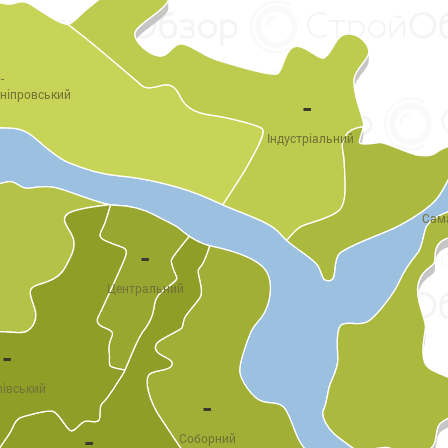
-
ніпровський
-
Індустріальний
Сам
-
Центральний
-
лівський
-
-
Соборний