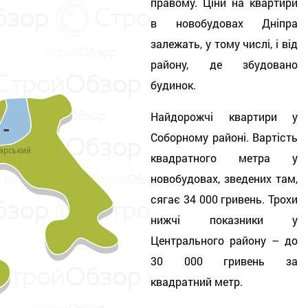
правому. Ціни на квартири
в новобудовах Дніпра
залежать, у тому числі, і від
району, де збудовано
будинок.
Найдорожчі квартири у
-
Соборному райо
ні. Вартість
арський
квадратного метра у
новобудовах, зведених там,
сягає 34 000 гривень. Трохи
нижчі показники у
Центрального району – до
30 000 гривень за
квадратний метр.