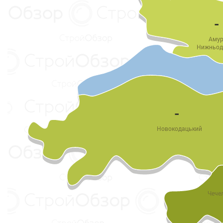
-
Амур
Нижньод
-
Новокодацький
Чече