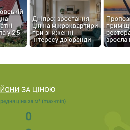
овській
дна
Дніпро: зростання
Пропоз
атні
цін на мікроквартири
приміщ
а у 2,5
при зниженні
рестора
інтересу до оренди
зросла 
АЙОНИ
ЗА ЦІНОЮ
редня ціна за м² (max-min)
0