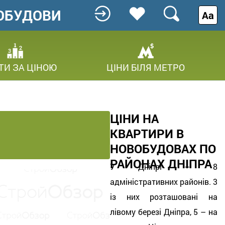
ОБУДОВИ
Аа
ТИ ЗА ЦІНОЮ
ЦІНИ БІЛЯ МЕТРО
ЦІНИ НА
КВАРТИРИ В
НОВОБУДОВАХ ПО
РАЙОНАХ ДНІПРА
У Дніпрі – 8
адміністративних районів. 3
із них розташовані на
лівому березі Дніпра, 5 – на