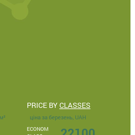
PRICE BY
CLASSES
/м²
ціна за березень, UAH
22100
ECONOM