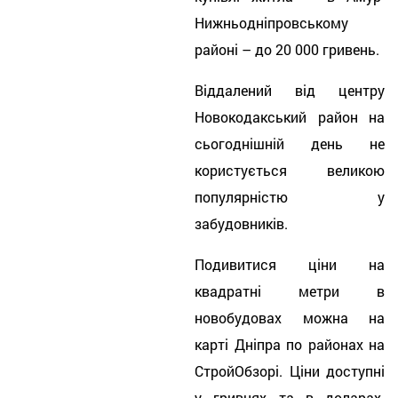
Нижньодніпровському
районі – до 20 000 гривень.
Віддалений від центру
Новокодакський район на
сьогоднішній день не
користується великою
популярністю у
забудовників.
Подивитися ціни на
квадратні метри в
новобудовах можна на
карті Дніпра по районах на
СтройОбзорі. Ціни доступні
у гривнях та в доларах.