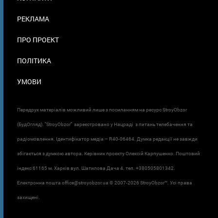
В
ПОДВАЛЕ
РЕКЛАМА
ПРО ПРОЕКТ
ПОЛІТИКА
УМОВИ
Передрук матеріалів можливий лише з посиланням на ресурс StroyObzor
(БудОгляд). "StroyObzor" зареєстровано у Нацраді з питань телебачення та
радіомовлення. Ідентифікатор медіа – R40-06464. Думка редакції не завжди
збігається з думкою автора. Керівник проєкту Олексій Карпушенко. Поштовий
індекс 61165 м. Харків вул. Шатилова Дача 4. тел. +380505801342.
Електронна пошта office@stroyobzor.ua © 2007-
2026 StroyObzor™. Усі права
захищені.