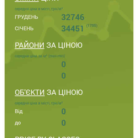
середня ціна в місті, грн/м²
32746
ГРУДЕНЬ
(1705)
34451
СІЧЕНЬ
РАЙОНИ
ЗА ЦІНОЮ
середня ціна за м² (max-min)
0
0
ОБ'ЄКТИ
ЗА ЦІНОЮ
середня ціна в місті, грн/м²
0
Від
0
до