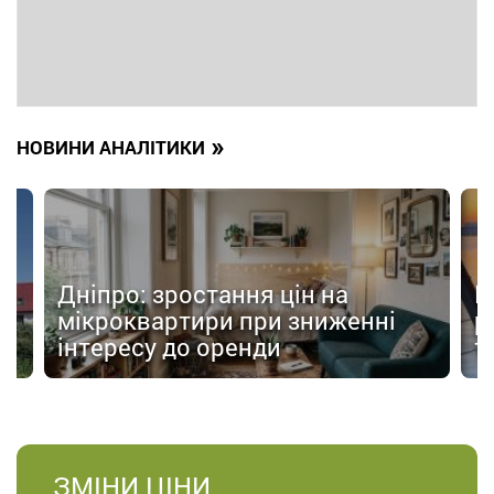
»
НОВИНИ АНАЛІТИКИ
Дніпро: зростання цін на
П
мікроквартири при зниженні
р
інтересу до оренди
т
ЗМІНИ
ЦІНИ