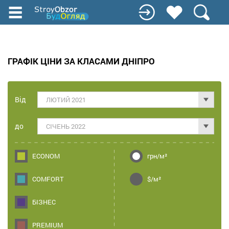
Перейти
до
основного
вмісту
ГРАФІК ЦІНИ ЗА КЛАСАМИ ДНІПРО
Від
ЛЮТИЙ 2021
до
СІЧЕНЬ 2022
ECONOM
грн/м²
COMFORT
$/м²
БІЗНЕС
PREMIUM