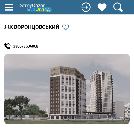
Перейти
до
основного
вмісту
ЖК ВОРОНЦОВСЬКИЙ
+380678606868