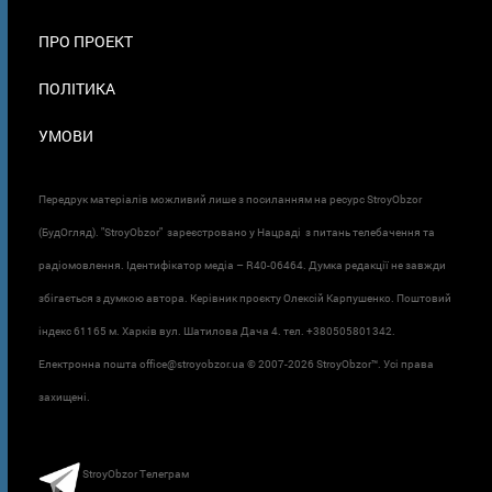
ПРО ПРОЕКТ
ПОЛІТИКА
УМОВИ
Передрук матеріалів можливий лише з посиланням на ресурс StroyObzor
(БудОгляд). "StroyObzor" зареєстровано у Нацраді з питань телебачення та
радіомовлення. Ідентифікатор медіа – R40-06464. Думка редакції не завжди
збігається з думкою автора. Керівник проєкту Олексій Карпушенко. Поштовий
індекс 61165 м. Харків вул. Шатилова Дача 4. тел. +380505801342.
Електронна пошта office@stroyobzor.ua © 2007-
2026 StroyObzor™. Усі права
захищені.
StroyObzor Телеграм