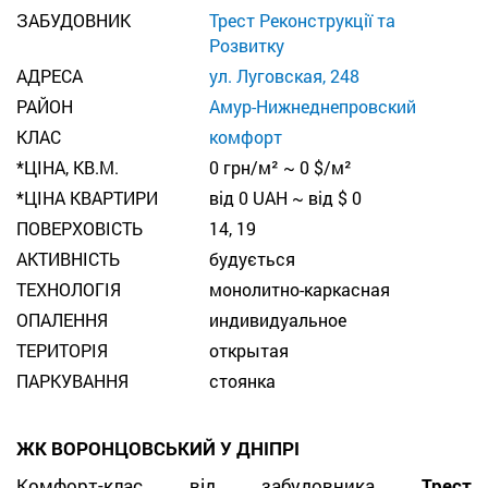
ЗАБУДОВНИК
Трест Реконструкції та
Розвитку
АДРЕСА
ул. Луговская, 248
РАЙОН
Амур-Нижнеднепровский
КЛАС
комфорт
*ЦІНА, КВ.М.
0 грн/м² ~ 0 $/м²
*ЦІНА КВАРТИРИ
від 0 UAH ~ від $ 0
ПОВЕРХОВІСТЬ
14, 19
АКТИВНІСТЬ
будується
ТЕХНОЛОГІЯ
монолитно-каркасная
ОПАЛЕННЯ
индивидуальное
TЕРИТОРІЯ
открытая
ПАРКУВАННЯ
стоянка
ЖК ВОРОНЦОВСЬКИЙ У ДНІПРІ
Комфорт-клас від забудовника
Трест