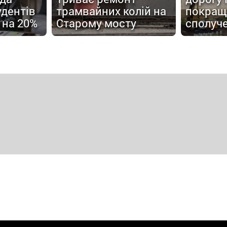
удентів
трамвайних колій на
покращ
 на 20%
Старому мосту
сполуч