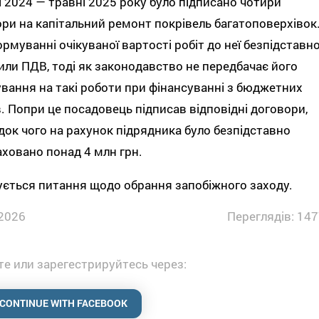
 2024 — травні 2025 року було підписано чотири
ри на капітальний ремонт покрівель багатоповерхівок
рмуванні очікуваної вартості робіт до неї безпідставн
ли ПДВ, тоді як законодавство не передбачає його
вання на такі роботи при фінансуванні з бюджетних
. Попри це посадовець підписав відповідні договори,
док чого на рахунок підрядника було безпідставно
ховано понад 4 млн грн.
ється питання щодо обрання запобіжного заходу.
2026
Переглядів: 147
е или зарегестрируйтесь через:
CONTINUE WITH FACEBOOK