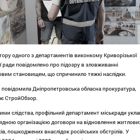
ору одного з департаментів виконкому Криворізької
ї ради повідомлено про підозру в зловживанні
вим становищем, що спричинило тяжкі наслідки.
 повідомила Дніпропетровська обласна прокуратура,
ає СтройОбзор.
ими слідства, профільний департамент міськради укла
рядною організацією договори на відновлення житлови
ів, пошкоджених внаслідок російських обстрілів. У