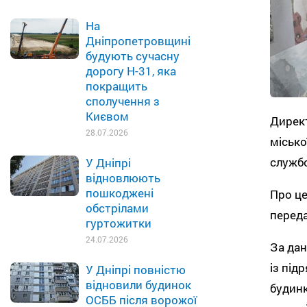
На
Дніпропетровщині
будують сучасну
дорогу Н-31, яка
покращить
сполучення з
Києвом
Директ
28.07.2026
місько
службо
У Дніпрі
відновлюють
пошкоджені
Про це
обстрілами
перед
гуртожитки
24.07.2026
За дан
із під
У Дніпрі повністю
відновили будинок
будинк
ОСББ після ворожої