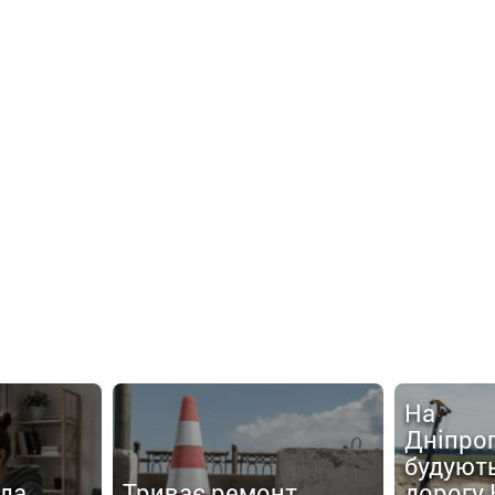
На
Дніпро
будують
нда
Триває ремонт
дорогу 