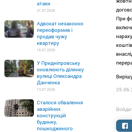
жовтні
атаки
догово
21.07.2026
При фо
Адвокат незаконно
включи
переоформив і
нараху
продав чужу
квартиру
коштів
16.07.2026
внаслі
перера
У Придніпровську
оновлюють ділянку
вулиці Олександра
Вирішу
Данченка
25.06.
13.07.2026
Сталося обвалення
аварійних
Войдит
конструкцій
будинку,
пошкодженого