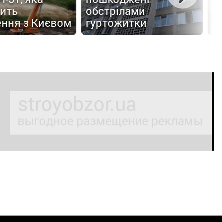
ить
обстрілами
О
ення з Києвом
гуртожитки
а