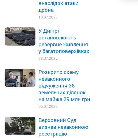
внаслідок атаки
дрона
10.07.2026
У Дніпрі
встановлюють
резервне живлення
у багатоповерхівках
08.07.2026
Розкрито схему
незаконного
відчуження 38
земельних ділянок
на майже 29 млн грн
06.07.2026
Верховний Суд
визнав незаконною
реєстрацію