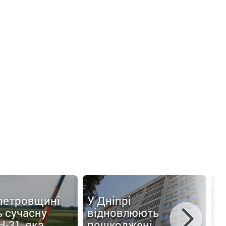
петровщині
У Дніпрі
 сучасну
відновлюють
У
Н-31, яка
пошкоджені
в