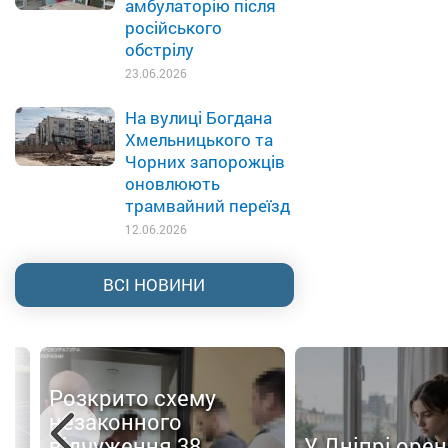
амбулаторію після
російського
обстрілу
23.06.2026
На вулиці Богдана
Хмельницького та
Чорних запорожців
оновлюють
трамвайний переїзд
12.06.2026
ВСІ НОВИНИ
Розкрито схему
незаконного
відчуження 38
У Дніпрі оре